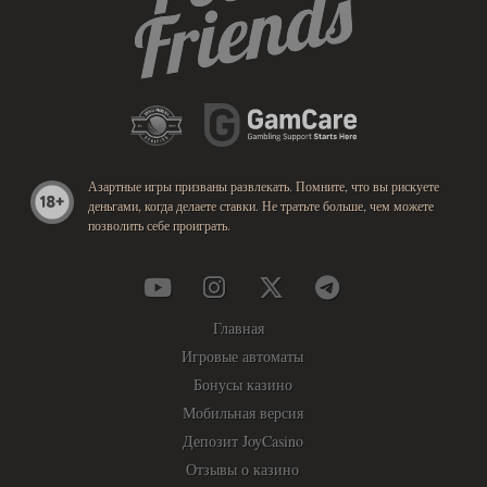
Азартные игры призваны развлекать. Помните, что вы рискуете
деньгами, когда делаете ставки. Не тратьте больше, чем можете
позволить себе проиграть.
Главная
Игровые автоматы
Бонусы казино
Мобильная версия
Депозит JoyCasino
Отзывы о казино