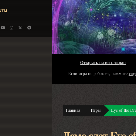
КТЫ
Открыть на весь экран
сюд
Если игра не работает, нажмите
Главная
Игры
Eye of the Dr
Демо слот Eye o