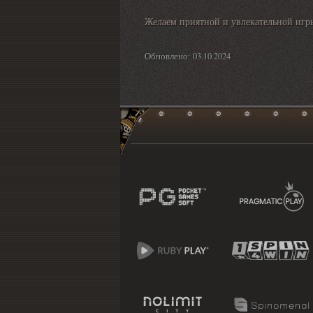
Желаем приятной и увлекательной игр
Обновлено:
03.10.2024