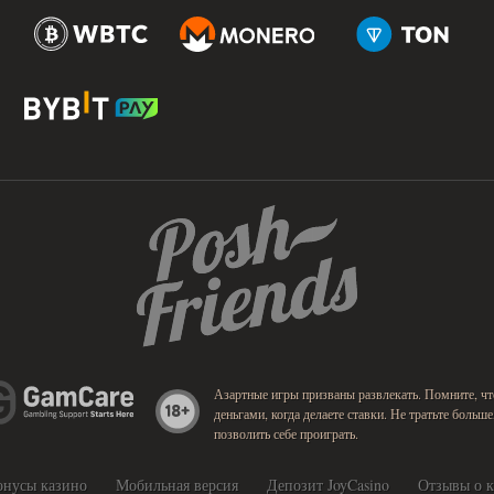
Азартные игры призваны развлекать. Помните, чт
деньгами, когда делаете ставки. Не тратьте больш
позволить себе проиграть.
онусы казино
Мобильная версия
Депозит JoyCasino
Отзывы о к