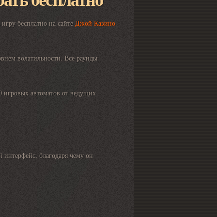
игру бесплатно на сайте
Джой Казино
внем волатильности. Все раунды
0 игровых автоматов от ведущих
 интерфейс, благодаря чему он