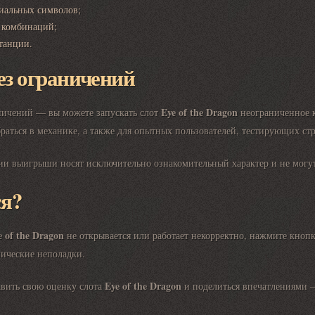
циальных символов;
 комбинаций;
танции.
ез ограничений
Eye of the Dragon
ничений — вы можете запускать слот
неограниченное к
браться в механике, а также для опытных пользователей, тестирующих стр
сии выигрыши носят исключительно ознакомительный характер и не могу
ся?
e of the Dragon
не открывается или работает некорректно, нажмите кноп
нические неполадки.
Eye of the Dragon
авить свою оценку слота
и поделиться впечатлениями 