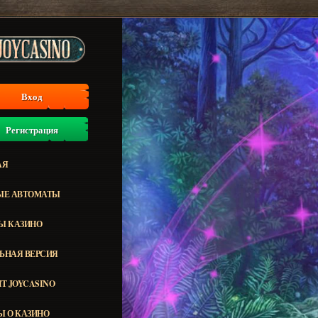
Вход
Регистрация
АЯ
ЫЕ АВТОМАТЫ
Ы КАЗИНО
ЬНАЯ ВЕРСИЯ
Т JOYCASINO
Ы О КАЗИНО