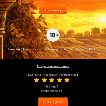
Запустить игру
Нажимая "Запустить игру", вы подтверждаете что Вам есть 18 лет.
Открыть на весь экран
сюда
Если игра не работает, нажмите
Рейтинг
5
Всего оценок:
1
Играть на деньги