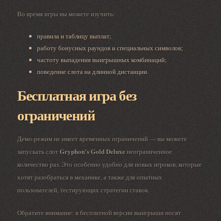
Во время игры вы можете изучить:
правила и таблицу выплат;
работу бонусных раундов и специальных символов;
частоту выпадения выигрышных комбинаций;
поведение слота на длинной дистанции.
Бесплатная игра без
ограничений
Демо-режим не имеет временных ограничений — вы можете
Gryphon's Gold Deluxe
запускать слот
неограниченное
количество раз. Это особенно удобно для новых игроков, которые
хотят разобраться в механике, а также для опытных
пользователей, тестирующих стратегии ставок.
Обратите внимание: в бесплатной версии выигрыши носят