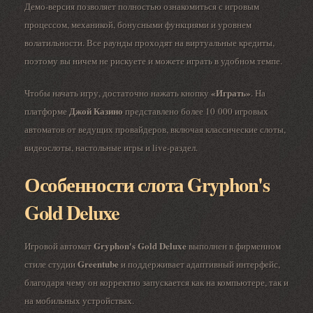
Демо-версия позволяет полностью ознакомиться с игровым
процессом, механикой, бонусными функциями и уровнем
волатильности. Все раунды проходят на виртуальные кредиты,
поэтому вы ничем не рискуете и можете играть в удобном темпе.
«Играть»
Чтобы начать игру, достаточно нажать кнопку
. На
Джой Казино
платформе
представлено более 10 000 игровых
автоматов от ведущих провайдеров, включая классические слоты,
видеослоты, настольные игры и live-раздел.
Особенности слота Gryphon's
Gold Deluxe
Gryphon's Gold Deluxe
Игровой автомат
выполнен в фирменном
Greentube
стиле студии
и поддерживает адаптивный интерфейс,
благодаря чему он корректно запускается как на компьютере, так и
на мобильных устройствах.