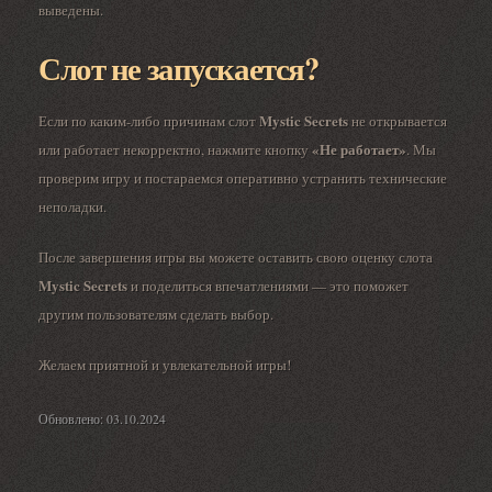
выведены.
Слот не запускается?
Mystic Secrets
Если по каким-либо причинам слот
не открывается
«Не работает»
или работает некорректно, нажмите кнопку
. Мы
проверим игру и постараемся оперативно устранить технические
неполадки.
После завершения игры вы можете оставить свою оценку слота
Mystic Secrets
и поделиться впечатлениями — это поможет
другим пользователям сделать выбор.
Желаем приятной и увлекательной игры!
Обновлено:
03.10.2024