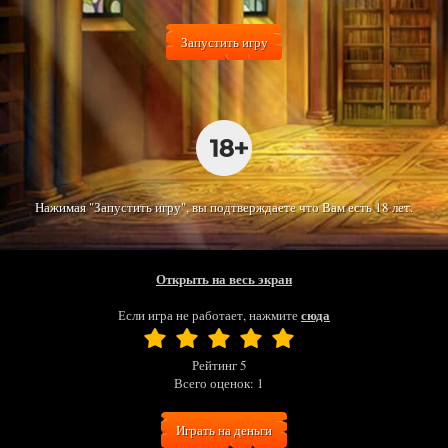
Запустить игру
Нажимая "Запустить игру", вы подтверждаете что Вам есть 18 лет.
Открыть на весь экран
сюда
Если игра не работает, нажмите
Рейтинг
5
Всего оценок:
1
Играть на деньги