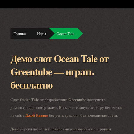
Главная
Игры
Ocean Tale
Демо слот Ocean Tale от
Greentube — играть
бесплатно
Ocean Tale
Greentube
Слот
от разработчика
доступен в
демонстрационном режиме. Вы можете запустить игру бесплатно
на сайте
Джой Казино
без регистрации и без пополнения счёта.
Демо-версия позволяет полностью ознакомиться с игровым