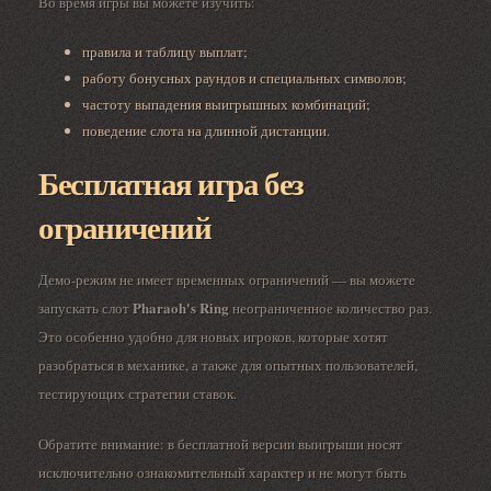
Во время игры вы можете изучить:
правила и таблицу выплат;
работу бонусных раундов и специальных символов;
частоту выпадения выигрышных комбинаций;
поведение слота на длинной дистанции.
Бесплатная игра без
ограничений
Демо-режим не имеет временных ограничений — вы можете
Pharaoh's Ring
запускать слот
неограниченное количество раз.
Это особенно удобно для новых игроков, которые хотят
разобраться в механике, а также для опытных пользователей,
тестирующих стратегии ставок.
Обратите внимание: в бесплатной версии выигрыши носят
исключительно ознакомительный характер и не могут быть