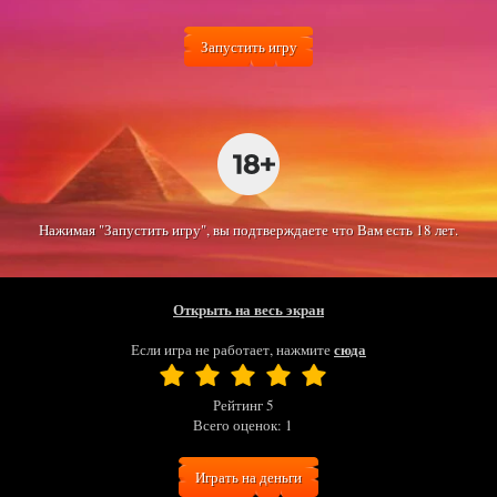
Запустить игру
Нажимая "Запустить игру", вы подтверждаете что Вам есть 18 лет.
Открыть на весь экран
сюда
Если игра не работает, нажмите
Рейтинг
5
Всего оценок:
1
Играть на деньги