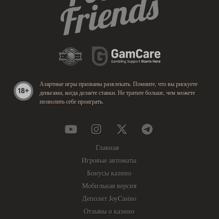
Азартные игры призваны развлекать. Помните, что вы рискуете
деньгами, когда делаете ставки. Не тратьте больше, чем можете
позволить себе проиграть.
Главная
Игровые автоматы
Бонусы казино
Мобильная версия
Депозит JoyCasino
Отзывы о казино