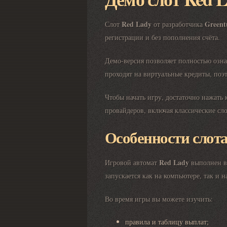
Red Lady
Greent
Слот
от разработчика
регистрации и без пополнения счёта.
Демо-версия позволяет полностью озн
проходят на виртуальные кредиты, поэ
Чтобы начать игру, достаточно нажать
провайдеров, включая классические сло
Особенности слота
Red Lady
Игровой автомат
выполнен в
запускается как на компьютере, так и 
Во время игры вы можете изучить:
правила и таблицу выплат;