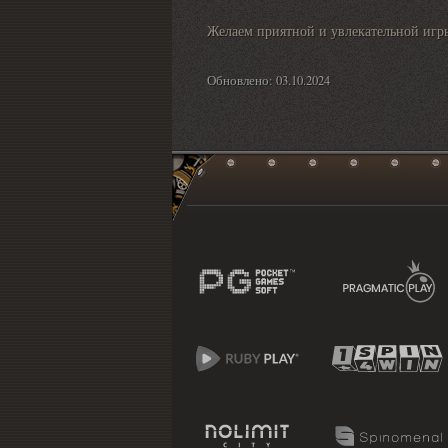
Желаем приятной и увлекательной игр
Обновлено:
03.10.2024