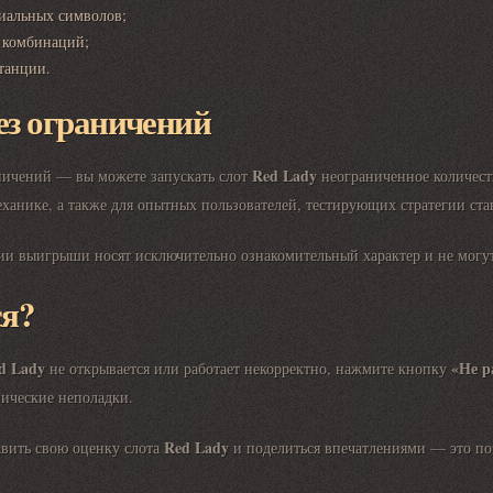
циальных символов;
 комбинаций;
танции.
ез ограничений
Red Lady
ничений — вы можете запускать слот
неограниченное количеств
механике, а также для опытных пользователей, тестирующих стратегии ста
сии выигрыши носят исключительно ознакомительный характер и не могу
ся?
d Lady
«Не р
не открывается или работает некорректно, нажмите кнопку
нические неполадки.
Red Lady
авить свою оценку слота
и поделиться впечатлениями — это по