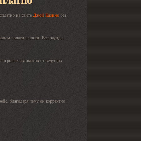
сплатно на сайте
Джой Казино
без
внем волатильности. Все раунды
0 игровых автоматов от ведущих
йс, благодаря чему он корректно