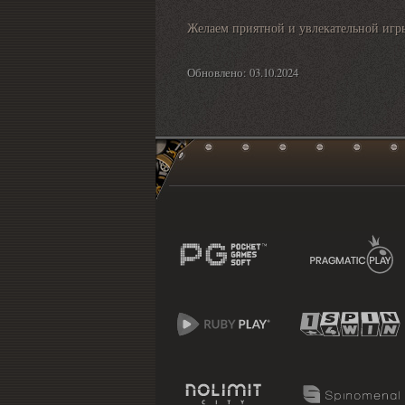
Желаем приятной и увлекательной игр
Обновлено:
03.10.2024