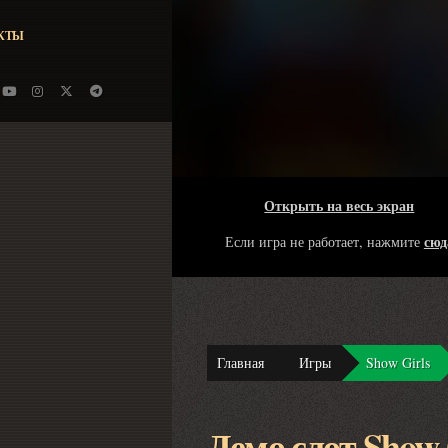
КТЫ
Открыть на весь экран
сюд
Если игра не работает, нажмите
Главная
Игры
Show Girls
Демо слот Show 