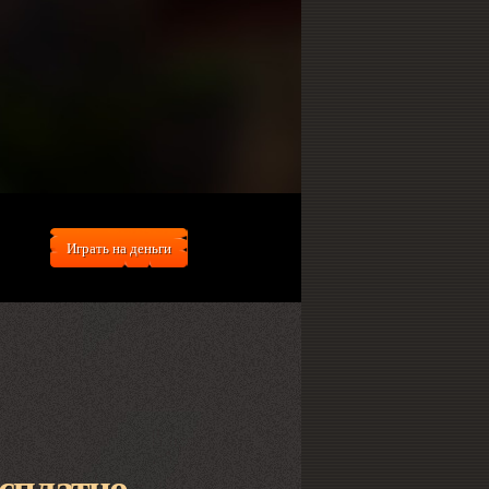
Играть на деньги
есплатно