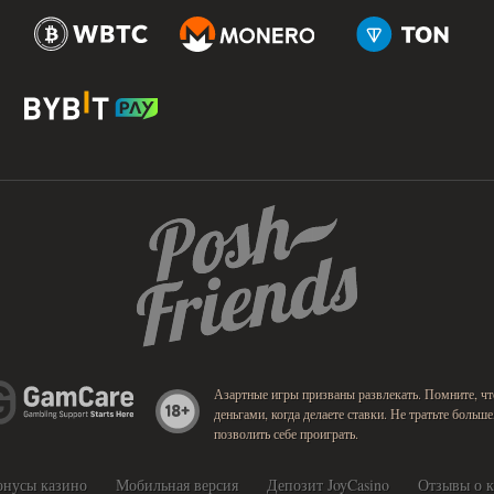
Азартные игры призваны развлекать. Помните, чт
деньгами, когда делаете ставки. Не тратьте больш
позволить себе проиграть.
онусы казино
Мобильная версия
Депозит JoyCasino
Отзывы о к