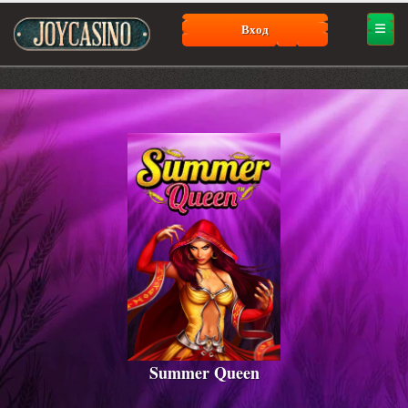
Вход
Summer Queen