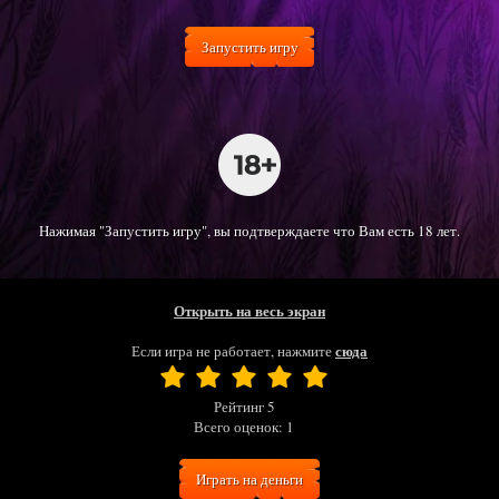
Запустить игру
Нажимая "Запустить игру", вы подтверждаете что Вам есть 18 лет.
Открыть на весь экран
сюда
Если игра не работает, нажмите
Рейтинг
5
Всего оценок:
1
Играть на деньги