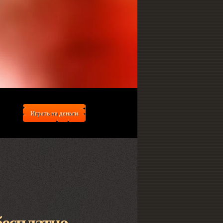
Играть на деньги
бесплатно