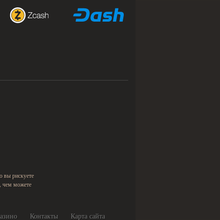
о вы рискуете
е, чем можете
азино
Контакты
Карта сайта