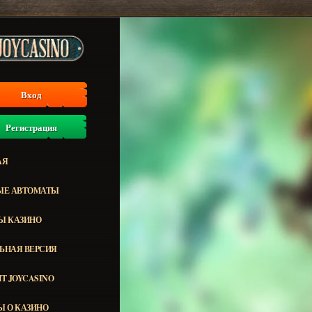
Вход
Регистрация
АЯ
ЫЕ АВТОМАТЫ
Ы КАЗИНО
ЬНАЯ ВЕРСИЯ
Т JOYCASINO
Ы О КАЗИНО