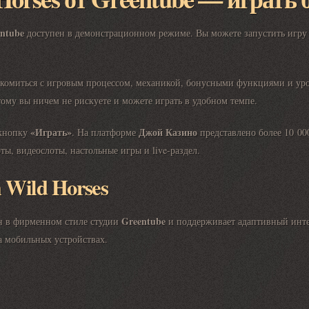
ntube
доступен в демонстрационном режиме. Вы можете запустить игру 
акомиться с игровым процессом, механикой, бонусными функциями и уро
тому вы ничем не рискуете и можете играть в удобном темпе.
«Играть»
Джой Казино
 кнопку
. На платформе
представлено более 10 00
ты, видеослоты, настольные игры и live-раздел.
 Wild Horses
Greentube
 в фирменном стиле студии
и поддерживает адаптивный инте
на мобильных устройствах.