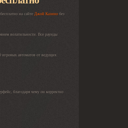
бесплатно на сайте
Джой Казино
без
внем волатильности. Все раунды
0 игровых автоматов от ведущих
рфейс, благодаря чему он корректно