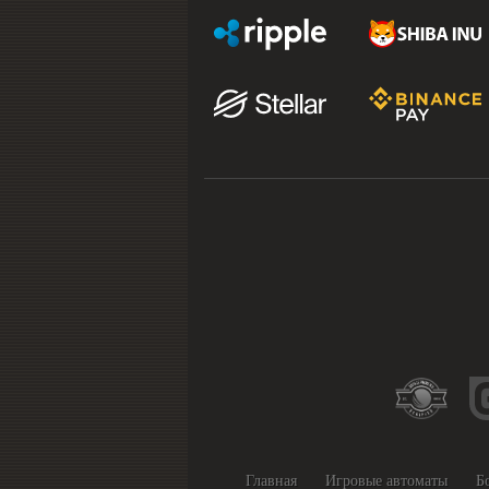
Главная
Игровые автоматы
Б