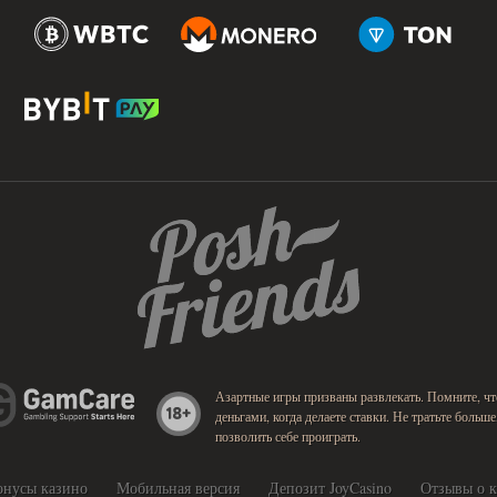
Азартные игры призваны развлекать. Помните, чт
деньгами, когда делаете ставки. Не тратьте больш
позволить себе проиграть.
онусы казино
Мобильная версия
Депозит JoyCasino
Отзывы о к