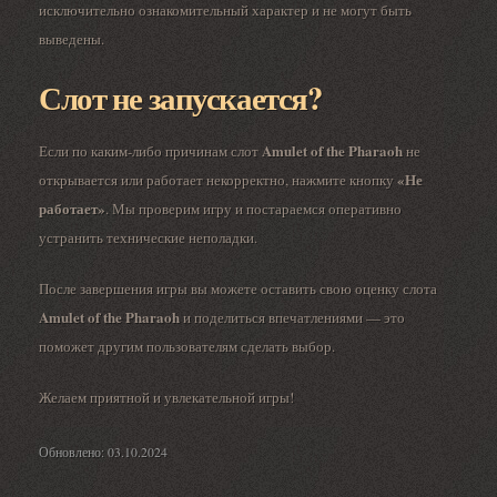
исключительно ознакомительный характер и не могут быть
выведены.
Слот не запускается?
Amulet of the Pharaoh
Если по каким-либо причинам слот
не
«Не
открывается или работает некорректно, нажмите кнопку
работает»
. Мы проверим игру и постараемся оперативно
устранить технические неполадки.
После завершения игры вы можете оставить свою оценку слота
Amulet of the Pharaoh
и поделиться впечатлениями — это
поможет другим пользователям сделать выбор.
Желаем приятной и увлекательной игры!
Обновлено:
03.10.2024