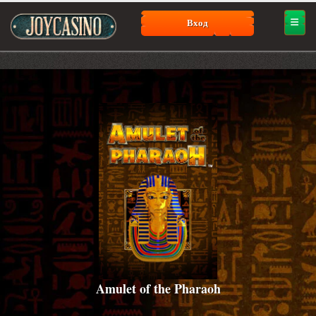
Вход
Amulet of the Pharaoh