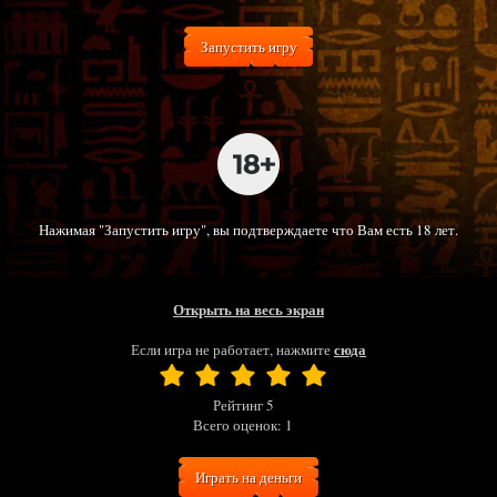
Запустить игру
Нажимая "Запустить игру", вы подтверждаете что Вам есть 18 лет.
Открыть на весь экран
сюда
Если игра не работает, нажмите
Рейтинг
5
Всего оценок:
1
Играть на деньги