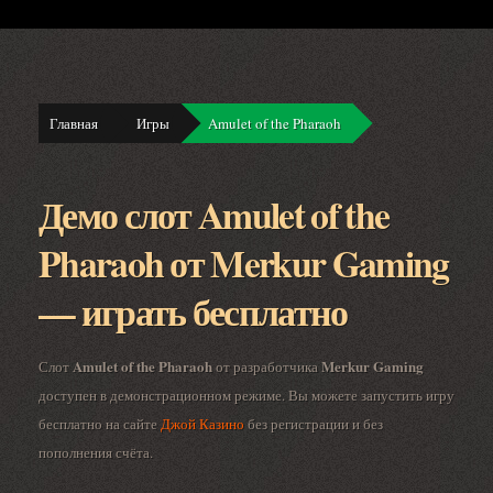
Главная
Игры
Amulet of the Pharaoh
Демо слот Amulet of the
Pharaoh от Merkur Gaming
— играть бесплатно
Amulet of the Pharaoh
Merkur Gaming
Слот
от разработчика
доступен в демонстрационном режиме. Вы можете запустить игру
бесплатно на сайте
Джой Казино
без регистрации и без
пополнения счёта.