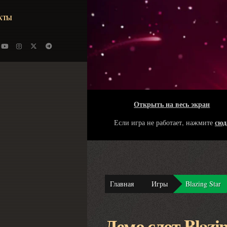
КТЫ
Открыть на весь экран
сюд
Если игра не работает, нажмите
Главная
Игры
Blazing Star
Демо слот Blazi