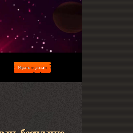
Играть на деньги
рать бесплатно