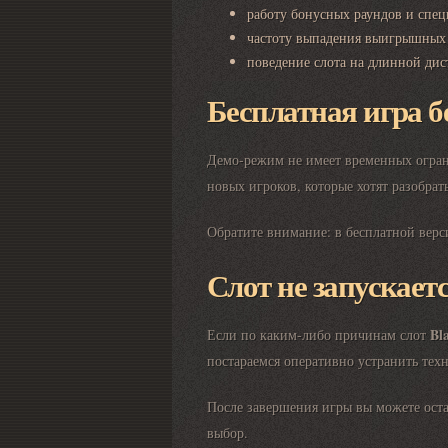
работу бонусных раундов и спе
частоту выпадения выигрышных
поведение слота на длинной дис
Бесплатная игра б
Демо-режим не имеет временных огра
новых игроков, которые хотят разобрат
Обратите внимание: в бесплатной вер
Слот не запускает
Bl
Если по каким-либо причинам слот
постараемся оперативно устранить тех
После завершения игры вы можете ост
выбор.