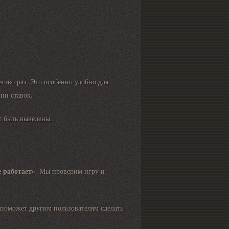
ство раз. Это особенно удобно для
ии ставок.
т быть выведены.
 работает»
. Мы проверим игру и
поможет другим пользователям сделать