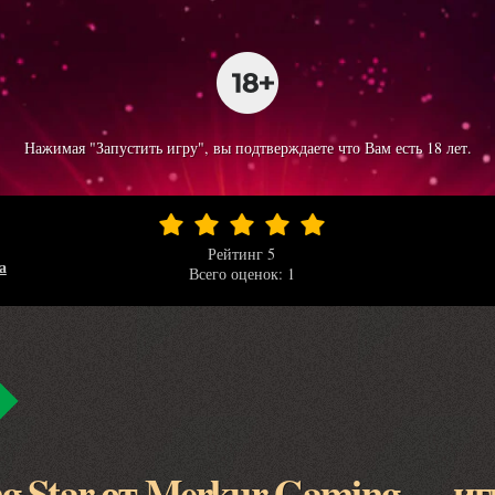
Нажимая "Запустить игру", вы подтверждаете что Вам есть 18 лет.
Рейтинг
5
а
Всего оценок:
1
ng Star от Merkur Gaming — иг