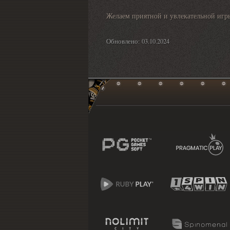
Желаем приятной и увлекательной игр
Обновлено:
03.10.2024