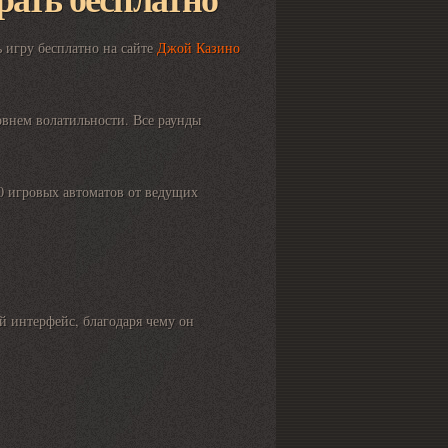
 игру бесплатно на сайте
Джой Казино
внем волатильности. Все раунды
0 игровых автоматов от ведущих
 интерфейс, благодаря чему он