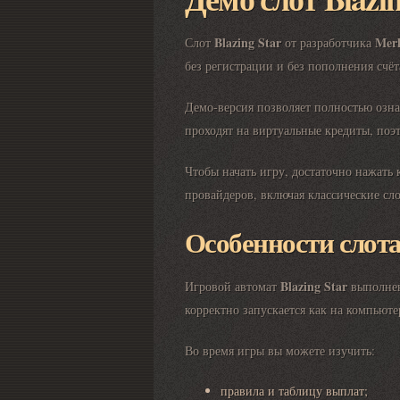
Blazing Star
Mer
Слот
от разработчика
без регистрации и без пополнения счёт
Демо-версия позволяет полностью озн
проходят на виртуальные кредиты, поэ
Чтобы начать игру, достаточно нажать
провайдеров, включая классические сло
Особенности слота 
Blazing Star
Игровой автомат
выполнен
корректно запускается как на компьюте
Во время игры вы можете изучить:
правила и таблицу выплат;