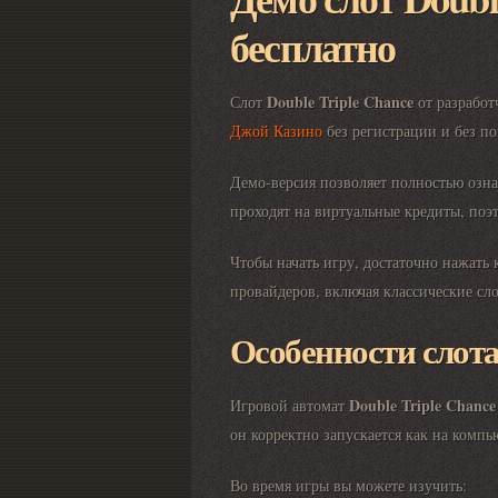
бесплатно
Double Triple Chance
Слот
от разрабо
Джой Казино
без регистрации и без по
Демо-версия позволяет полностью озн
проходят на виртуальные кредиты, поэ
Чтобы начать игру, достаточно нажать
провайдеров, включая классические сло
Особенности слота
Double Triple Chance
Игровой автомат
он корректно запускается как на компь
Во время игры вы можете изучить: