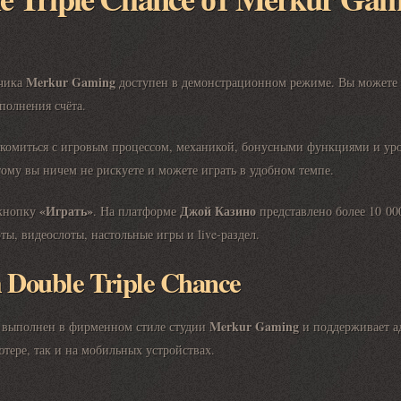
Merkur Gaming
тчика
доступен в демонстрационном режиме. Вы можете з
полнения счёта.
акомиться с игровым процессом, механикой, бонусными функциями и уро
тому вы ничем не рискуете и можете играть в удобном темпе.
«Играть»
Джой Казино
 кнопку
. На платформе
представлено более 10 00
ты, видеослоты, настольные игры и live-раздел.
 Double Triple Chance
Merkur Gaming
выполнен в фирменном стиле студии
и поддерживает а
ютере, так и на мобильных устройствах.