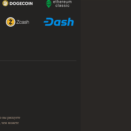
о вы рискуете
е, чем можете