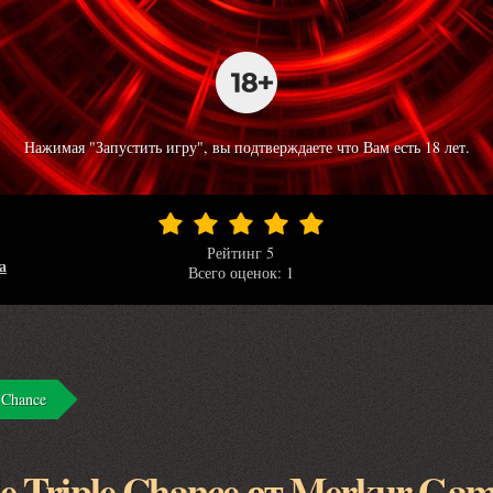
Нажимая "Запустить игру", вы подтверждаете что Вам есть 18 лет.
Рейтинг
5
а
Всего оценок:
1
 Chance
e Triple Chance от Merkur Ga