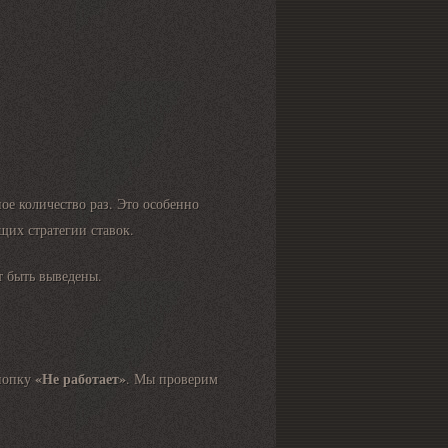
е количество раз. Это особенно
щих стратегии ставок.
т быть выведены.
«Не работает»
кнопку
. Мы проверим