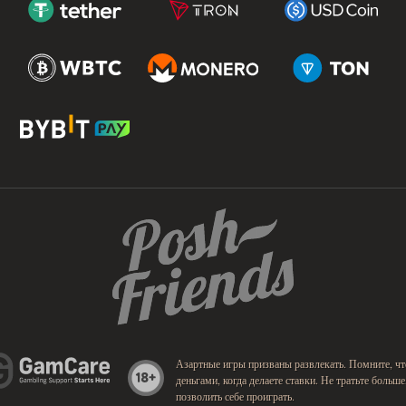
Азартные игры призваны развлекать. Помните, чт
деньгами, когда делаете ставки. Не тратьте больш
позволить себе проиграть.