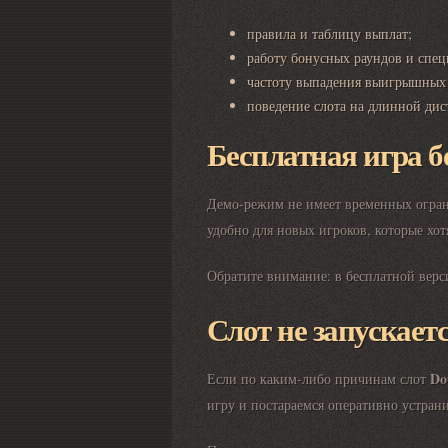
правила и таблицу выплат;
работу бонусных раундов и спе
частоту выпадения выигрышных
поведение слота на длинной дис
Бесплатная игра б
Демо-режим не имеет временных огра
удобно для новых игроков, которые хот
Обратите внимание: в бесплатной вер
Слот не запускает
Do
Если по каким-либо причинам слот
игру и постараемся оперативно устран