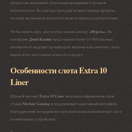
процессом, механикой, бонусными функциями и уровнем
волатильности. Все раунды проходят на виртуальные кредиты,
поэтому вы ничем не рискуете и можете играть в удобном темпе.
«Играть»
Чтобы начать игру, достаточно нажать кнопку
. На
Джой Казино
платформе
представлено более 10 000 игровых
автоматов от ведущих провайдеров, включая классические слоты,
видеослоты, настольные игры и live-раздел.
Особенности слота Extra 10
Liner
Extra 10 Liner
Игровой автомат
выполнен в фирменном стиле
Merkur Gaming
студии
и поддерживает адаптивный интерфейс,
благодаря чему он корректно запускается как на компьютере, так и
на мобильных устройствах.