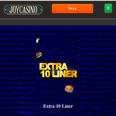
Вход
Extra 10 Liner