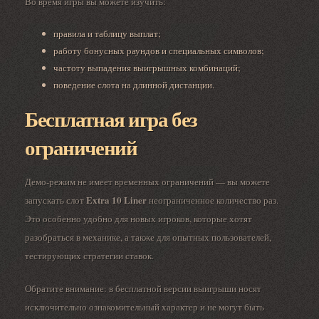
Во время игры вы можете изучить:
правила и таблицу выплат;
работу бонусных раундов и специальных символов;
частоту выпадения выигрышных комбинаций;
поведение слота на длинной дистанции.
Бесплатная игра без
ограничений
Демо-режим не имеет временных ограничений — вы можете
Extra 10 Liner
запускать слот
неограниченное количество раз.
Это особенно удобно для новых игроков, которые хотят
разобраться в механике, а также для опытных пользователей,
тестирующих стратегии ставок.
Обратите внимание: в бесплатной версии выигрыши носят
исключительно ознакомительный характер и не могут быть