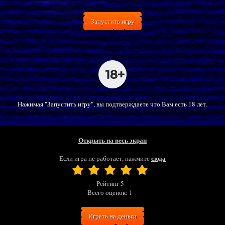
Запустить игру
Нажимая "Запустить игру", вы подтверждаете что Вам есть 18 лет.
Открыть на весь экран
сюда
Если игра не работает, нажмите
Рейтинг
5
Всего оценок:
1
Играть на деньги