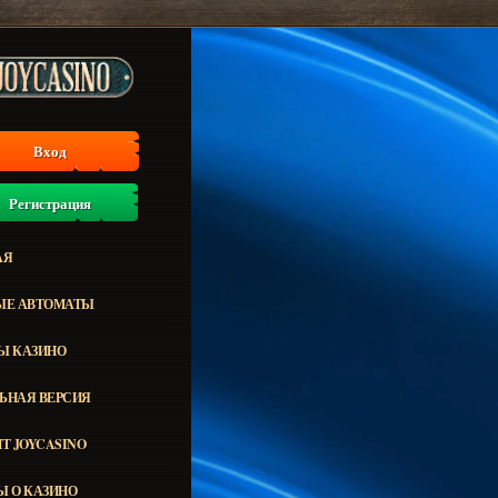
Вход
Регистрация
АЯ
ЫЕ АВТОМАТЫ
Ы КАЗИНО
ЬНАЯ ВЕРСИЯ
Т JOYCASINO
Ы О КАЗИНО