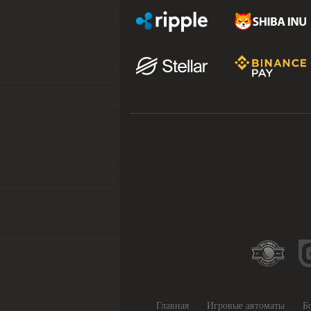
Главная
Игровые автоматы
Б