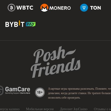
Азартные игры призваны развлекать. Помните, чт
деньгами, когда делаете ставки. Не тратьте больш
позволить себе проиграть.
онусы казино
Мобильная версия
Депозит JoyCasino
Отзывы о к