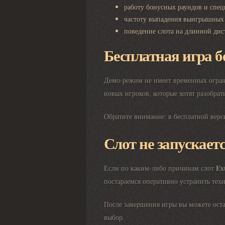
работу бонусных раундов и спе
частоту выпадения выигрышных
поведение слота на длинной дис
Бесплатная игра б
Демо-режим не имеет временных огра
новых игроков, которые хотят разобрат
Обратите внимание: в бесплатной вер
Слот не запускает
Ex
Если по каким-либо причинам слот
постараемся оперативно устранить тех
После завершения игры вы можете ост
выбор.