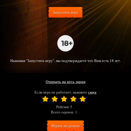
Запустить игру
Нажимая "Запустить игру", вы подтверждаете что Вам есть 18 лет.
Открыть на весь экран
сюда
Если игра не работает, нажмите
Рейтинг
5
Всего оценок:
1
Играть на деньги