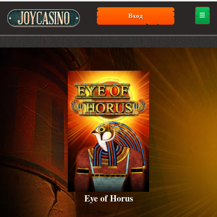
Вход
Eye of Horus