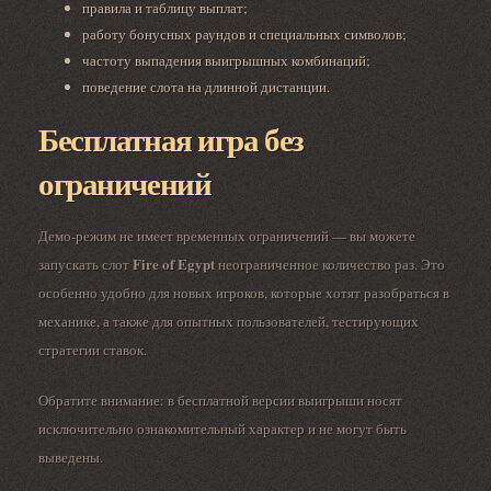
правила и таблицу выплат;
работу бонусных раундов и специальных символов;
частоту выпадения выигрышных комбинаций;
поведение слота на длинной дистанции.
Бесплатная игра без
ограничений
Демо-режим не имеет временных ограничений — вы можете
Fire of Egypt
запускать слот
неограниченное количество раз. Это
особенно удобно для новых игроков, которые хотят разобраться в
механике, а также для опытных пользователей, тестирующих
стратегии ставок.
Обратите внимание: в бесплатной версии выигрыши носят
исключительно ознакомительный характер и не могут быть
выведены.