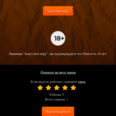
Запустить игру
Нажимая "Запустить игру", вы подтверждаете что Вам есть 18 лет.
Открыть на весь экран
сюда
Если игра не работает, нажмите
Рейтинг
5
Всего оценок:
1
Играть на деньги