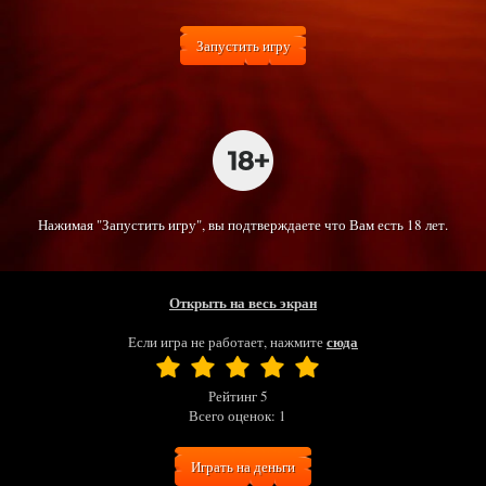
Запустить игру
Нажимая "Запустить игру", вы подтверждаете что Вам есть 18 лет.
Открыть на весь экран
сюда
Если игра не работает, нажмите
Рейтинг
5
Всего оценок:
1
Играть на деньги