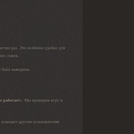
ство раз. Это особенно удобно для
ии ставок.
т быть выведены.
е работает»
. Мы проверим игру и
 поможет другим пользователям