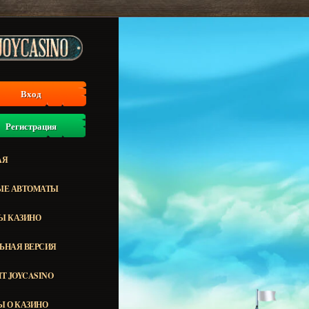
Вход
Регистрация
АЯ
ЫЕ АВТОМАТЫ
Ы КАЗИНО
ЬНАЯ ВЕРСИЯ
Т JOYCASINO
Ы О КАЗИНО