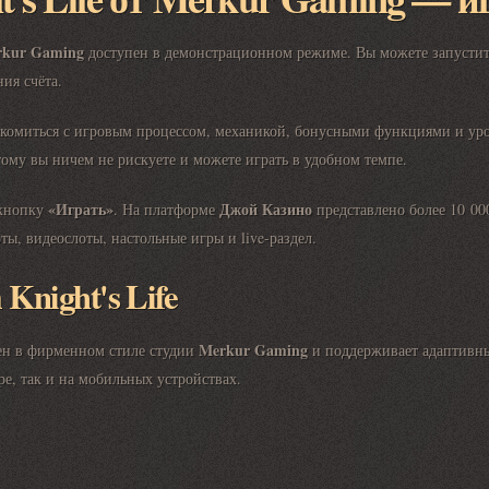
rkur Gaming
доступен в демонстрационном режиме. Вы можете запустит
ия счёта.
акомиться с игровым процессом, механикой, бонусными функциями и уро
тому вы ничем не рискуете и можете играть в удобном темпе.
«Играть»
Джой Казино
 кнопку
. На платформе
представлено более 10 00
ты, видеослоты, настольные игры и live-раздел.
Knight's Life
Merkur Gaming
н в фирменном стиле студии
и поддерживает адаптивны
ре, так и на мобильных устройствах.