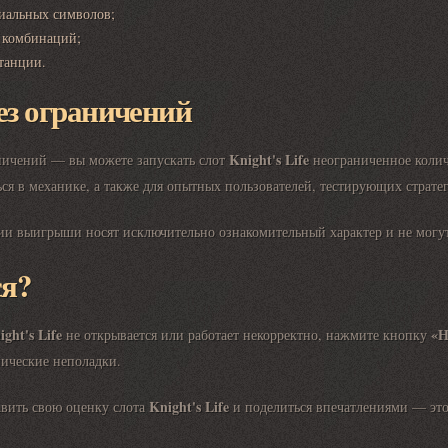
циальных символов;
 комбинаций;
танции.
ез ограничений
Knight's Life
ничений — вы можете запускать слот
неограниченное количе
ься в механике, а также для опытных пользователей, тестирующих стратег
сии выигрыши носят исключительно ознакомительный характер и не могу
ся?
ight's Life
«Н
не открывается или работает некорректно, нажмите кнопку
нические неполадки.
Knight's Life
авить свою оценку слота
и поделиться впечатлениями — это