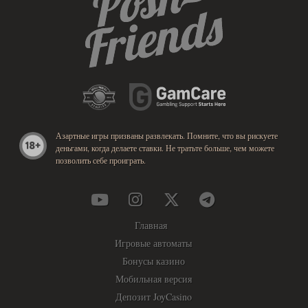
Азартные игры призваны развлекать. Помните, что вы рискуете
деньгами, когда делаете ставки. Не тратьте больше, чем можете
позволить себе проиграть.
Главная
Игровые автоматы
Бонусы казино
Мобильная версия
Депозит JoyCasino