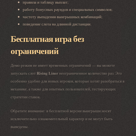
правила и таблицу выплат;
работу бонусных раундов и специальных символов;
частоту выпадения выигрышных комбинаций;
поведение слота на длинной дистанции.
Бесплатная игра без
ограничений
Демо-режим не имеет временных ограничений — вы можете
Rising Liner
запускать слот
неограниченное количество раз. Это
особенно удобно для новых игроков, которые хотят разобраться в
механике, а также для опытных пользователей, тестирующих
стратегии ставок.
Обратите внимание: в бесплатной версии выигрыши носят
исключительно ознакомительный характер и не могут быть
выведены.