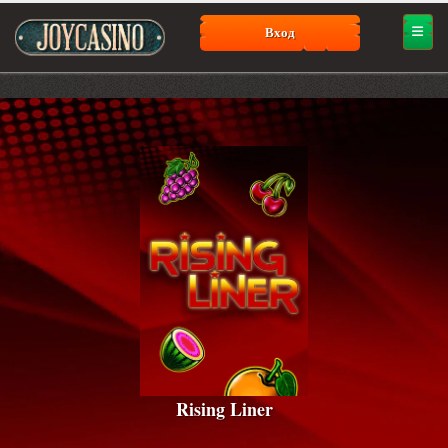
Вход
Rising Liner