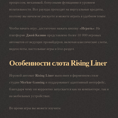
процессом, механикой, бонусными функциями и уровнем
волатильности. Все раунды проходят на виртуальные кредиты,
поэтому вы ничем не рискуете и можете играть в удобном темпе.
«Играть»
Чтобы начать игру, достаточно нажать кнопку
. На
Джой Казино
платформе
представлено более 10 000 игровых
автоматов от ведущих провайдеров, включая классические слоты,
видеослоты, настольные игры и live-раздел.
Особенности слота Rising Liner
Rising Liner
Игровой автомат
выполнен в фирменном стиле
Merkur Gaming
студии
и поддерживает адаптивный интерфейс,
благодаря чему он корректно запускается как на компьютере, так и
на мобильных устройствах.
Во время игры вы можете изучить: