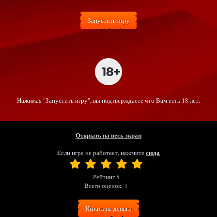
Запустить игру
Нажимая "Запустить игру", вы подтверждаете что Вам есть 18 лет.
Открыть на весь экран
сюда
Если игра не работает, нажмите
Рейтинг
5
Всего оценок:
1
Играть на деньги