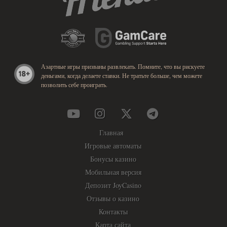
Азартные игры призваны развлекать. Помните, что вы рискуете
деньгами, когда делаете ставки. Не тратьте больше, чем можете
позволить себе проиграть.
Главная
Игровые автоматы
Бонусы казино
Мобильная версия
Депозит JoyCasino
Отзывы о казино
Контакты
Карта сайта