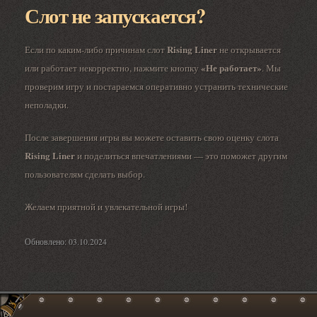
Слот не запускается?
Rising Liner
Если по каким-либо причинам слот
не открывается
«Не работает»
или работает некорректно, нажмите кнопку
. Мы
проверим игру и постараемся оперативно устранить технические
неполадки.
После завершения игры вы можете оставить свою оценку слота
Rising Liner
и поделиться впечатлениями — это поможет другим
пользователям сделать выбор.
Желаем приятной и увлекательной игры!
Обновлено:
03.10.2024