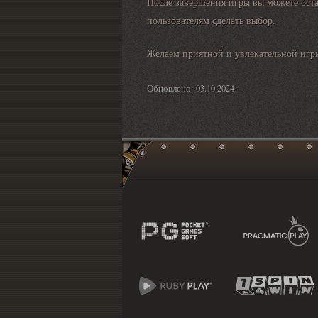
После завершения игры вы можете ост
пользователям сделать выбор.
Желаем приятной и увлекательной игр
Обновлено:
03.10.2024