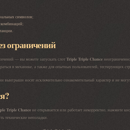
циальных символов;
 комбинаций;
танции.
ез ограничений
Triple Triple Chance
ничений — вы можете запускать слот
неограниченное
браться в механике, а также для опытных пользователей, тестирующих стр
сии выигрыши носят исключительно ознакомительный характер и не могу
ся?
iple Triple Chance
не открывается или работает некорректно, нажмите к
ить технические неполадки.