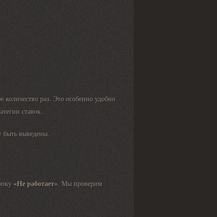
 количество раз. Это особенно удобно
атегии ставок.
т быть выведены.
«Не работает»
нопку
. Мы проверим