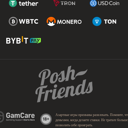
Азартные игры призваны развлекать. Помните, чт
деньгами, когда делаете ставки. Не тратьте больш
позволить себе проиграть.