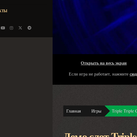
КТЫ
Открыть на весь экран
сюд
Если игра не работает, нажмите
Главная
Игры
Triple Triple 
Демо слот Tripl