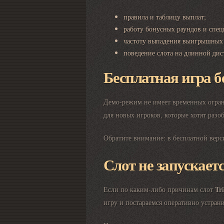
правила и таблицу выплат;
работу бонусных раундов и спе
частоту выпадения выигрышных
поведение слота на длинной дис
Бесплатная игра б
Демо-режим не имеет временных огра
для новых игроков, которые хотят разо
Обратите внимание: в бесплатной вер
Слот не запускает
Tr
Если по каким-либо причинам слот
игру и постараемся оперативно устран