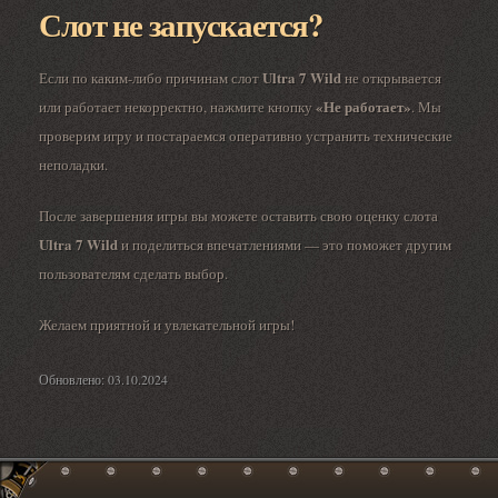
Слот не запускается?
Ultra 7 Wild
Если по каким-либо причинам слот
не открывается
«Не работает»
или работает некорректно, нажмите кнопку
. Мы
проверим игру и постараемся оперативно устранить технические
неполадки.
После завершения игры вы можете оставить свою оценку слота
Ultra 7 Wild
и поделиться впечатлениями — это поможет другим
пользователям сделать выбор.
Желаем приятной и увлекательной игры!
Обновлено:
03.10.2024