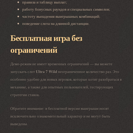
правила и таблицу выплат;
работу бонусных раундов и специальных символов;
частоту выпадения выигрышных комбинаций;
поведение слота на длинной дистанции.
Бесплатная игра без
ограничений
Демо-режим не имеет временных ограничений — вы можете
Ultra 7 Wild
запускать слот
неограниченное количество раз. Это
особенно удобно для новых игроков, которые хотят разобраться в
механике, а также для опытных пользователей, тестирующих
стратегии ставок.
Обратите внимание: в бесплатной версии выигрыши носят
исключительно ознакомительный характер и не могут быть
выведены.