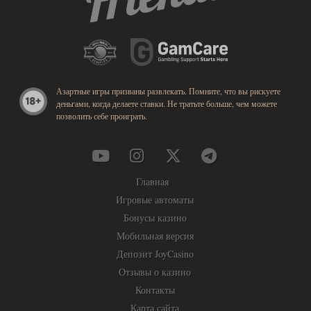
Азартные игры призваны развлекать. Помните, что вы рискуете
деньгами, когда делаете ставки. Не тратьте больше, чем можете
позволить себе проиграть.
Главная
Игровые автоматы
Бонусы казино
Мобильная версия
Депозит JoyCasino
Отзывы о казино
Контакты
Карта сайта