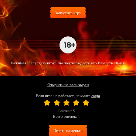
Запустить игру
Нажимая "Запустить игру", вы подтверждаете что Вам есть 18 лет.
Открыть на весь экран
сюда
Если игра не работает, нажмите
Рейтинг
5
Всего оценок:
1
Играть на деньги