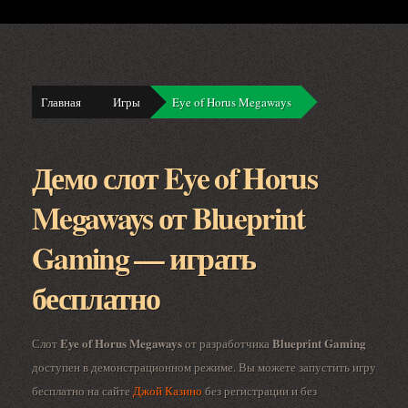
Главная
Игры
Eye of Horus Megaways
Демо слот Eye of Horus
Megaways от Blueprint
Gaming — играть
бесплатно
Eye of Horus Megaways
Blueprint Gaming
Слот
от разработчика
доступен в демонстрационном режиме. Вы можете запустить игру
бесплатно на сайте
Джой Казино
без регистрации и без