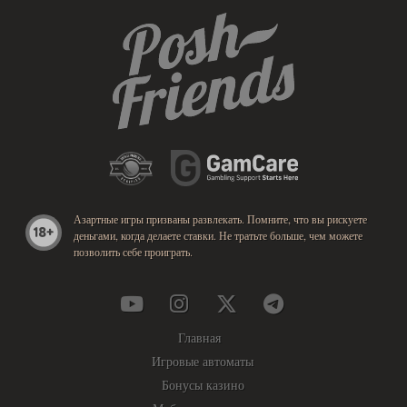
Азартные игры призваны развлекать. Помните, что вы рискуете
деньгами, когда делаете ставки. Не тратьте больше, чем можете
позволить себе проиграть.
Главная
Игровые автоматы
Бонусы казино