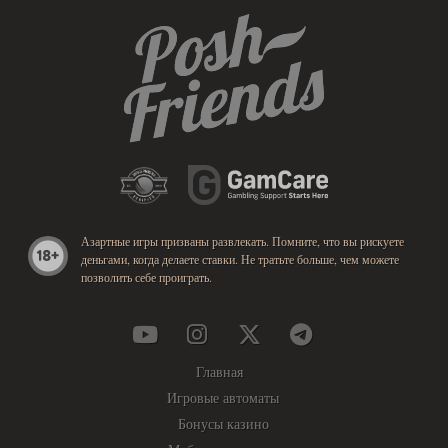
Азартные игры призваны развлекать. Помните, что вы рискуете
деньгами, когда делаете ставки. Не тратьте больше, чем можете
позволить себе проиграть.
Главная
Игровые автоматы
Бонусы казино