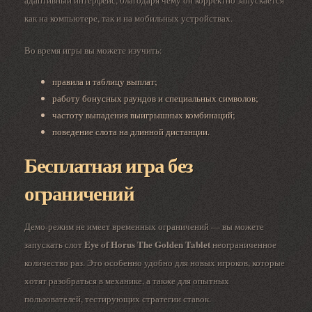
адаптивный интерфейс, благодаря чему он корректно запускается
как на компьютере, так и на мобильных устройствах.
Во время игры вы можете изучить:
правила и таблицу выплат;
работу бонусных раундов и специальных символов;
частоту выпадения выигрышных комбинаций;
поведение слота на длинной дистанции.
Бесплатная игра без
ограничений
Демо-режим не имеет временных ограничений — вы можете
Eye of Horus The Golden Tablet
запускать слот
неограниченное
количество раз. Это особенно удобно для новых игроков, которые
хотят разобраться в механике, а также для опытных
пользователей, тестирующих стратегии ставок.