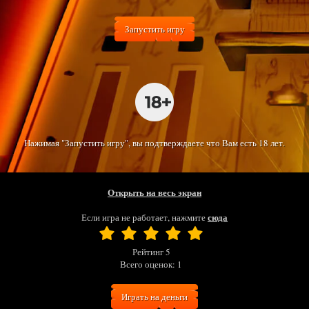
Запустить игру
Нажимая "Запустить игру", вы подтверждаете что Вам есть 18 лет.
Открыть на весь экран
сюда
Если игра не работает, нажмите
Рейтинг
5
Всего оценок:
1
Играть на деньги