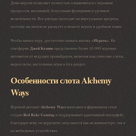
Демо-версия позволяет полностью ознакомиться с игровым
процессом, механикой, бонусными функциями и уровнем
волатильности. Все раунды проходят на виртуальные кредиты,
поэтому вы ничем не рискуете и можете играть в удобном темпе.
«Играть»
Чтобы начать игру, достаточно нажать кнопку
. На
Джой Казино
платформе
представлено более 10 000 игровых
автоматов от ведущих провайдеров, включая классические слоты,
видеослоты, настольные игры и live-раздел.
Особенности слота Alchemy
Ways
Alchemy Ways
Игровой автомат
выполнен в фирменном стиле
Red Rake Gaming
студии
и поддерживает адаптивный интерфейс,
благодаря чему он корректно запускается как на компьютере, так и
на мобильных устройствах.