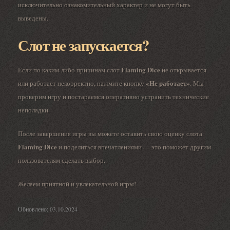
исключительно ознакомительный характер и не могут быть
выведены.
Слот не запускается?
Flaming Dice
Если по каким-либо причинам слот
не открывается
«Не работает»
или работает некорректно, нажмите кнопку
. Мы
проверим игру и постараемся оперативно устранить технические
неполадки.
После завершения игры вы можете оставить свою оценку слота
Flaming Dice
и поделиться впечатлениями — это поможет другим
пользователям сделать выбор.
Желаем приятной и увлекательной игры!
Обновлено:
03.10.2024