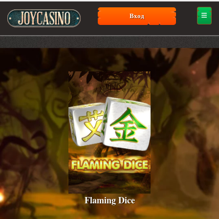
Вход
Flaming Dice