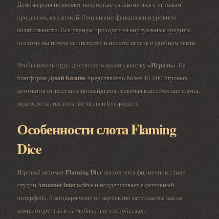
Демо-версия позволяет полностью ознакомиться с игровым
процессом, механикой, бонусными функциями и уровнем
волатильности. Все раунды проходят на виртуальные кредиты,
поэтому вы ничем не рискуете и можете играть в удобном темпе.
«Играть»
Чтобы начать игру, достаточно нажать кнопку
. На
Джой Казино
платформе
представлено более 10 000 игровых
автоматов от ведущих провайдеров, включая классические слоты,
видеослоты, настольные игры и live-раздел.
Особенности слота Flaming
Dice
Flaming Dice
Игровой автомат
выполнен в фирменном стиле
Amusnet Interactive
студии
и поддерживает адаптивный
интерфейс, благодаря чему он корректно запускается как на
компьютере, так и на мобильных устройствах.