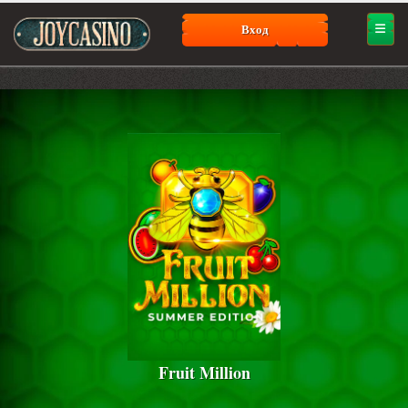
Вход
Fruit Million