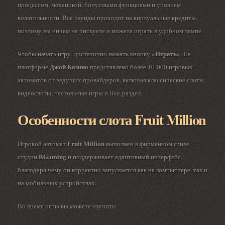
процессом, механикой, бонусными функциями и уровнем
волатильности. Все раунды проходят на виртуальные кредиты,
поэтому вы ничем не рискуете и можете играть в удобном темпе.
«Играть»
Чтобы начать игру, достаточно нажать кнопку
. На
Джой Казино
платформе
представлено более 10 000 игровых
автоматов от ведущих провайдеров, включая классические слоты,
видеослоты, настольные игры и live-раздел.
Особенности слота Fruit Million
Fruit Million
Игровой автомат
выполнен в фирменном стиле
BGaming
студии
и поддерживает адаптивный интерфейс,
благодаря чему он корректно запускается как на компьютере, так и
на мобильных устройствах.
Во время игры вы можете изучить: