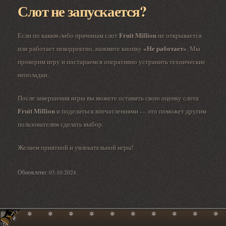
Слот не запускается?
Fruit Million
Если по каким-либо причинам слот
не открывается
«Не работает»
или работает некорректно, нажмите кнопку
. Мы
проверим игру и постараемся оперативно устранить технические
неполадки.
После завершения игры вы можете оставить свою оценку слота
Fruit Million
и поделиться впечатлениями — это поможет другим
пользователям сделать выбор.
Желаем приятной и увлекательной игры!
Обновлено:
03.10.2024