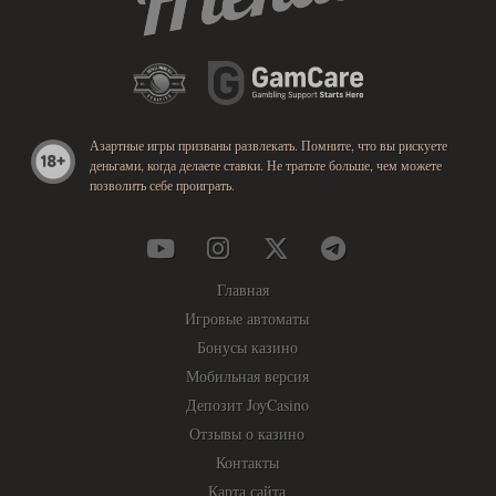
Азартные игры призваны развлекать. Помните, что вы рискуете
деньгами, когда делаете ставки. Не тратьте больше, чем можете
позволить себе проиграть.
Главная
Игровые автоматы
Бонусы казино
Мобильная версия
Депозит JoyCasino
Отзывы о казино
Контакты
Карта сайта