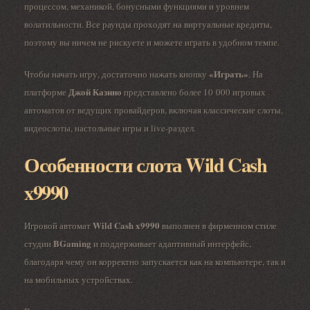
процессом, механикой, бонусными функциями и уровнем
волатильности. Все раунды проходят на виртуальные кредиты,
поэтому вы ничем не рискуете и можете играть в удобном темпе.
«Играть»
Чтобы начать игру, достаточно нажать кнопку
. На
Джой Казино
платформе
представлено более 10 000 игровых
автоматов от ведущих провайдеров, включая классические слоты,
видеослоты, настольные игры и live-раздел.
Особенности слота Wild Cash
x9990
Wild Cash x9990
Игровой автомат
выполнен в фирменном стиле
BGaming
студии
и поддерживает адаптивный интерфейс,
благодаря чему он корректно запускается как на компьютере, так и
на мобильных устройствах.