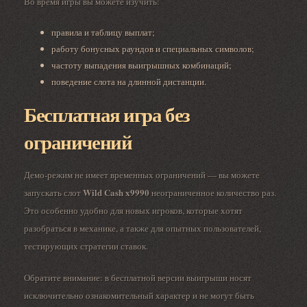
Во время игры вы можете изучить:
правила и таблицу выплат;
работу бонусных раундов и специальных символов;
частоту выпадения выигрышных комбинаций;
поведение слота на длинной дистанции.
Бесплатная игра без
ограничений
Демо-режим не имеет временных ограничений — вы можете
Wild Cash x9990
запускать слот
неограниченное количество раз.
Это особенно удобно для новых игроков, которые хотят
разобраться в механике, а также для опытных пользователей,
тестирующих стратегии ставок.
Обратите внимание: в бесплатной версии выигрыши носят
исключительно ознакомительный характер и не могут быть