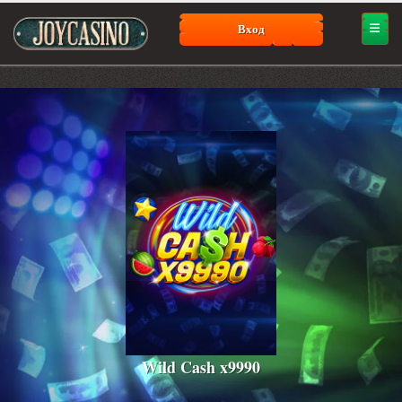
Вход
Wild Cash x9990