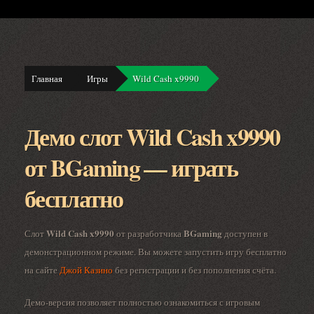
Главная
Игры
Wild Cash x9990
Демо слот Wild Cash x9990
от BGaming — играть
бесплатно
Wild Cash x9990
BGaming
Слот
от разработчика
доступен в
демонстрационном режиме. Вы можете запустить игру бесплатно
на сайте
Джой Казино
без регистрации и без пополнения счёта.
Демо-версия позволяет полностью ознакомиться с игровым