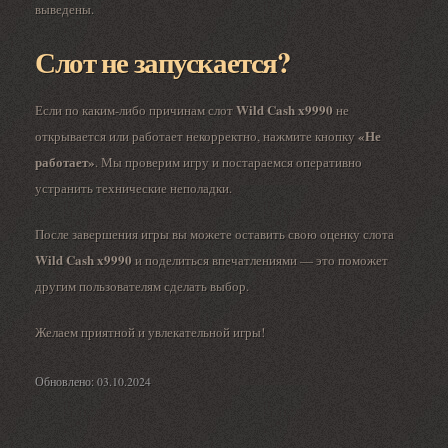
выведены.
Слот не запускается?
Wild Cash x9990
Если по каким-либо причинам слот
не
«Не
открывается или работает некорректно, нажмите кнопку
работает»
. Мы проверим игру и постараемся оперативно
устранить технические неполадки.
После завершения игры вы можете оставить свою оценку слота
Wild Cash x9990
и поделиться впечатлениями — это поможет
другим пользователям сделать выбор.
Желаем приятной и увлекательной игры!
Обновлено:
03.10.2024