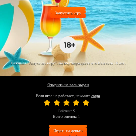
Запустить игру
Нажимая "Запустить игру", вы подтверждаете что Вам есть 18 лет.
Открыть на весь экран
сюда
Если игра не работает, нажмите
Рейтинг
5
Всего оценок:
1
Играть на деньги