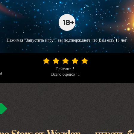
Нажимая "Запустить игру", вы подтверждаете что Вам есть 18 лет.
Рейтинг
5
а
Всего оценок:
1
ng Stars от Wazdan — играть 