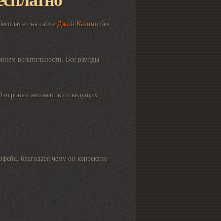
бесплатно на сайте
Джой Казино
без
внем волатильности. Все раунды
0 игровых автоматов от ведущих
фейс, благодаря чему он корректно