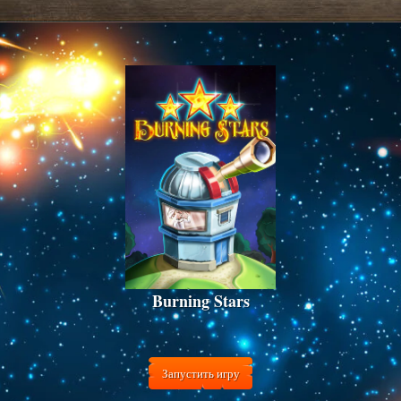
Burning Stars
Запустить игру