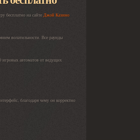
ру бесплатно на сайте
Джой Казино
внем волатильности. Все раунды
0 игровых автоматов от ведущих
терфейс, благодаря чему он корректно