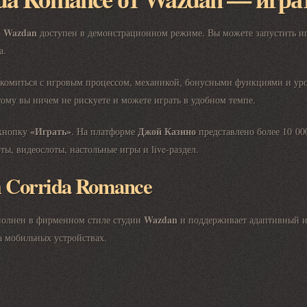
Wazdan
а
доступен в демонстрационном режиме. Вы можете запустить иг
а.
акомиться с игровым процессом, механикой, бонусными функциями и уро
тому вы ничем не рискуете и можете играть в удобном темпе.
«Играть»
Джой Казино
 кнопку
. На платформе
представлено более 10 00
ты, видеослоты, настольные игры и live-раздел.
 Corrida Romance
Wazdan
олнен в фирменном стиле студии
и поддерживает адаптивный ин
на мобильных устройствах.