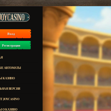
Вход
Регистрация
АЯ
ЫЕ АВТОМАТЫ
Ы КАЗИНО
ЬНАЯ ВЕРСИЯ
Т JOYCASINO
Ы О КАЗИНО