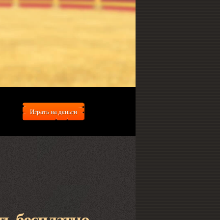
Играть на деньги
ть бесплатно