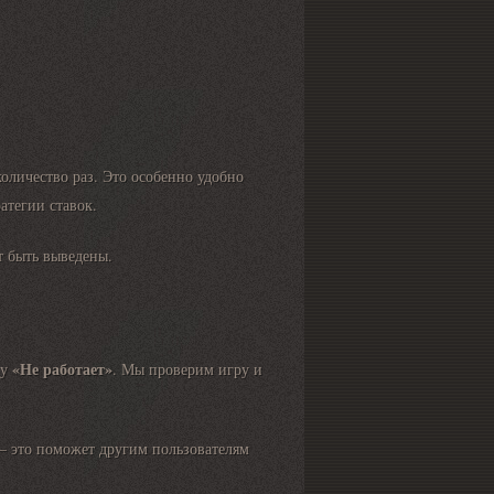
оличество раз. Это особенно удобно
атегии ставок.
т быть выведены.
«Не работает»
ку
. Мы проверим игру и
— это поможет другим пользователям