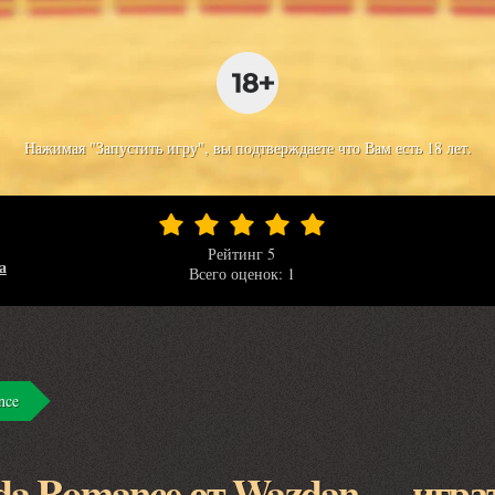
Нажимая "Запустить игру", вы подтверждаете что Вам есть 18 лет.
Рейтинг
5
а
Всего оценок:
1
nce
ida Romance от Wazdan — игра