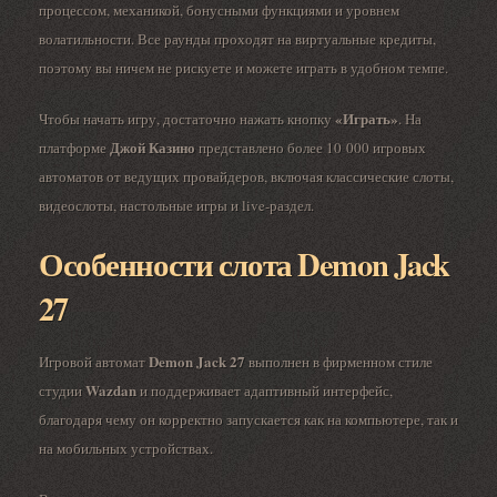
процессом, механикой, бонусными функциями и уровнем
волатильности. Все раунды проходят на виртуальные кредиты,
поэтому вы ничем не рискуете и можете играть в удобном темпе.
«Играть»
Чтобы начать игру, достаточно нажать кнопку
. На
Джой Казино
платформе
представлено более 10 000 игровых
автоматов от ведущих провайдеров, включая классические слоты,
видеослоты, настольные игры и live-раздел.
Особенности слота Demon Jack
27
Demon Jack 27
Игровой автомат
выполнен в фирменном стиле
Wazdan
студии
и поддерживает адаптивный интерфейс,
благодаря чему он корректно запускается как на компьютере, так и
на мобильных устройствах.