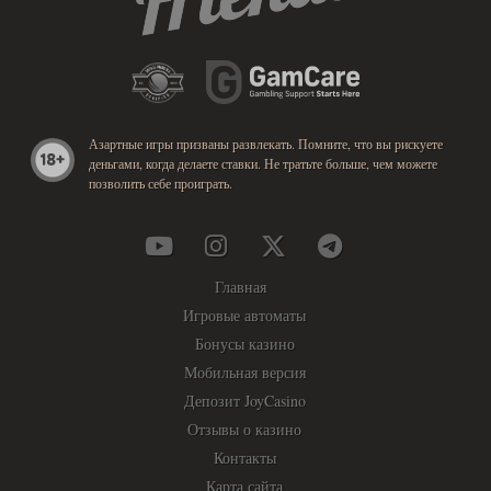
Азартные игры призваны развлекать. Помните, что вы рискуете
деньгами, когда делаете ставки. Не тратьте больше, чем можете
позволить себе проиграть.
Главная
Игровые автоматы
Бонусы казино
Мобильная версия
Депозит JoyCasino
Отзывы о казино
Контакты
Карта сайта