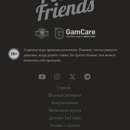
Азартные игры призваны развлекать. Помните, что вы рискуете
деньгами, когда делаете ставки. Не тратьте больше, чем можете
позволить себе проиграть.
Главная
Игровые автоматы
Бонусы казино
Мобильная версия
Депозит JoyCasino
Отзывы о казино