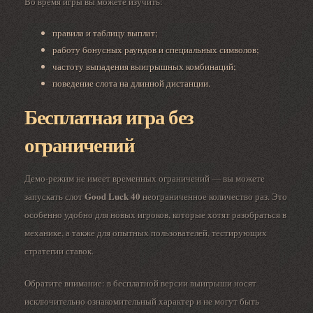
Во время игры вы можете изучить:
правила и таблицу выплат;
работу бонусных раундов и специальных символов;
частоту выпадения выигрышных комбинаций;
поведение слота на длинной дистанции.
Бесплатная игра без
ограничений
Демо-режим не имеет временных ограничений — вы можете
Good Luck 40
запускать слот
неограниченное количество раз. Это
особенно удобно для новых игроков, которые хотят разобраться в
механике, а также для опытных пользователей, тестирующих
стратегии ставок.
Обратите внимание: в бесплатной версии выигрыши носят
исключительно ознакомительный характер и не могут быть