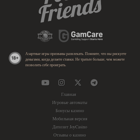
Азартные игры призваны развлекать. Помните, что вы рискуете
деньгами, когда делаете ставки. Не тратьте больше, чем можете
позволить себе проиграть.
Главная
Игровые автоматы
Бонусы казино
Мобильная версия
Депозит JoyCasino
Отзывы о казино