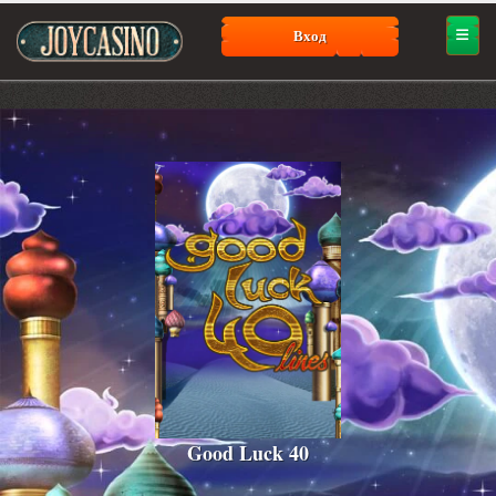
Вход
Good Luck 40