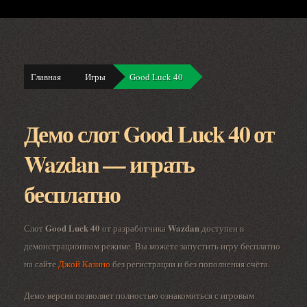
Главная
Игры
Good Luck 40
Демо слот Good Luck 40 от
Wazdan — играть
бесплатно
Good Luck 40
Wazdan
Слот
от разработчика
доступен в
демонстрационном режиме. Вы можете запустить игру бесплатно
на сайте
Джой Казино
без регистрации и без пополнения счёта.
Демо-версия позволяет полностью ознакомиться с игровым