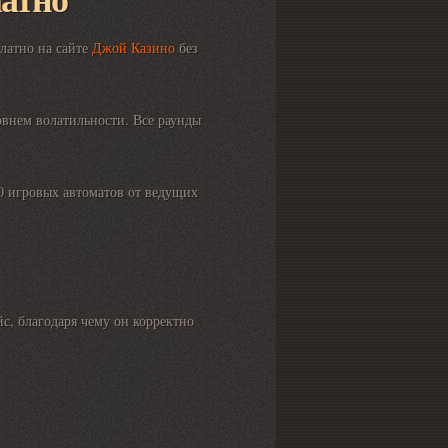
латно на сайте
Джой Казино
без
внем волатильности. Все раунды
0 игровых автоматов от ведущих
, благодаря чему он корректно