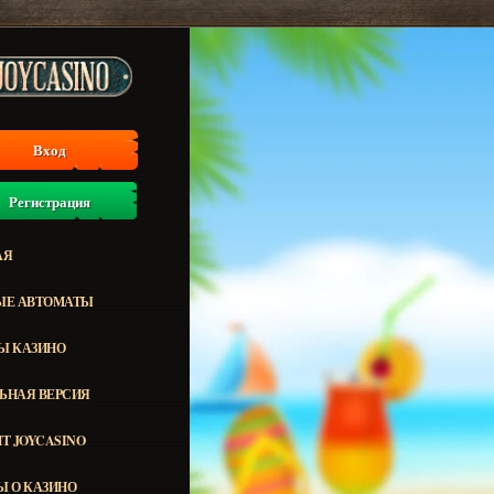
Вход
Регистрация
АЯ
ЫЕ АВТОМАТЫ
Ы КАЗИНО
ЬНАЯ ВЕРСИЯ
Т JOYCASINO
Ы О КАЗИНО