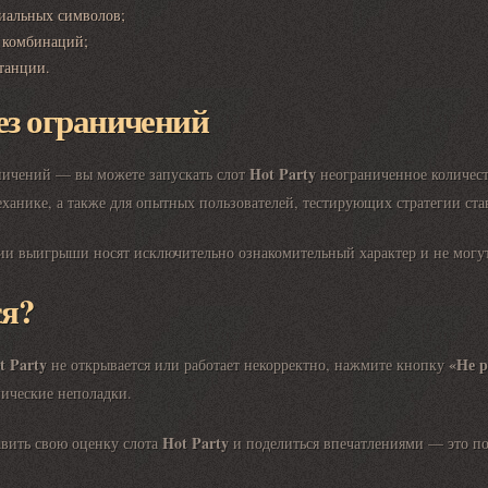
циальных символов;
 комбинаций;
танции.
ез ограничений
Hot Party
ничений — вы можете запускать слот
неограниченное количест
механике, а также для опытных пользователей, тестирующих стратегии ста
сии выигрыши носят исключительно ознакомительный характер и не могу
ся?
t Party
«Не р
не открывается или работает некорректно, нажмите кнопку
нические неполадки.
Hot Party
авить свою оценку слота
и поделиться впечатлениями — это по