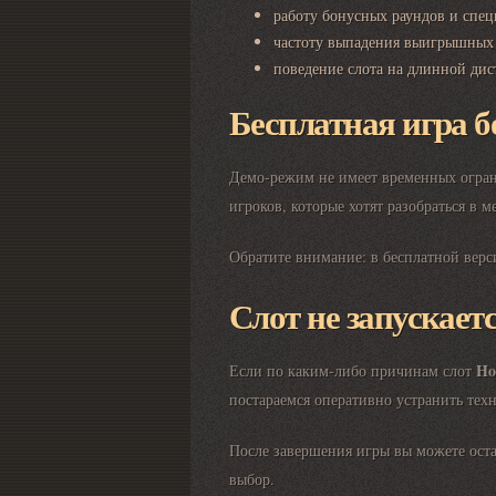
работу бонусных раундов и спе
частоту выпадения выигрышных
поведение слота на длинной дис
Бесплатная игра б
Демо-режим не имеет временных огра
игроков, которые хотят разобраться в 
Обратите внимание: в бесплатной вер
Слот не запускает
Ho
Если по каким-либо причинам слот
постараемся оперативно устранить тех
После завершения игры вы можете ост
выбор.