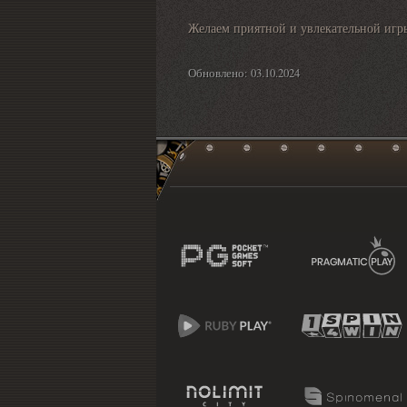
Желаем приятной и увлекательной игр
Обновлено:
03.10.2024