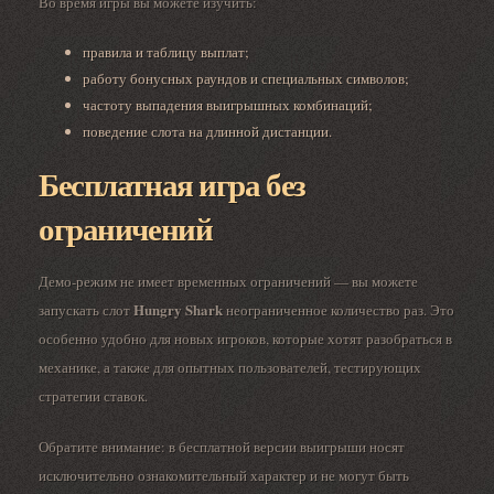
Во время игры вы можете изучить:
правила и таблицу выплат;
работу бонусных раундов и специальных символов;
частоту выпадения выигрышных комбинаций;
поведение слота на длинной дистанции.
Бесплатная игра без
ограничений
Демо-режим не имеет временных ограничений — вы можете
Hungry Shark
запускать слот
неограниченное количество раз. Это
особенно удобно для новых игроков, которые хотят разобраться в
механике, а также для опытных пользователей, тестирующих
стратегии ставок.
Обратите внимание: в бесплатной версии выигрыши носят
исключительно ознакомительный характер и не могут быть