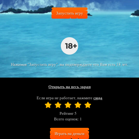
Запустить игру
Нажимая "Запустить игру", вы подтверждаете что Вам есть 18 лет.
Открыть на весь экран
сюда
Если игра не работает, нажмите
Рейтинг
5
Всего оценок:
1
Играть на деньги