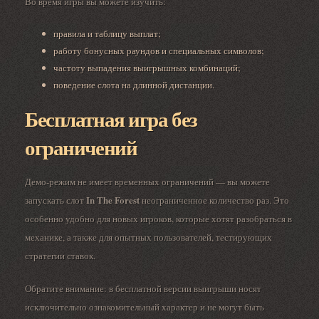
Во время игры вы можете изучить:
правила и таблицу выплат;
работу бонусных раундов и специальных символов;
частоту выпадения выигрышных комбинаций;
поведение слота на длинной дистанции.
Бесплатная игра без
ограничений
Демо-режим не имеет временных ограничений — вы можете
In The Forest
запускать слот
неограниченное количество раз. Это
особенно удобно для новых игроков, которые хотят разобраться в
механике, а также для опытных пользователей, тестирующих
стратегии ставок.
Обратите внимание: в бесплатной версии выигрыши носят
исключительно ознакомительный характер и не могут быть