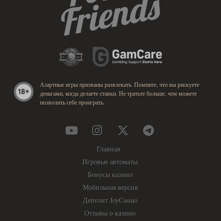
Азартные игры призваны развлекать. Помните, что вы рискуете
деньгами, когда делаете ставки. Не тратьте больше, чем можете
позволить себе проиграть.
Главная
Игровые автоматы
Бонусы казино
Мобильная версия
Депозит JoyCasino
Отзывы о казино