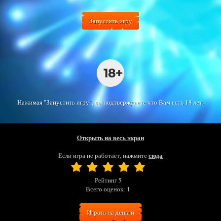
Запустить игру
Нажимая "Запустить игру", вы подтверждаете что Вам есть 18 лет.
Открыть на весь экран
сюда
Если игра не работает, нажмите
Рейтинг
5
Всего оценок:
1
Играть на деньги