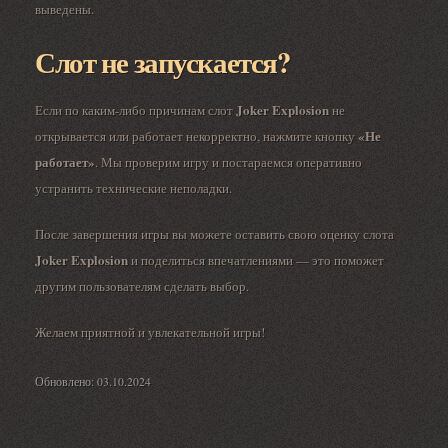
выведены.
Слот не запускается?
Joker Explosion
Если по каким-либо причинам слот
не
«Не
открывается или работает некорректно, нажмите кнопку
работает»
. Мы проверим игру и постараемся оперативно
устранить технические неполадки.
После завершения игры вы можете оставить свою оценку слота
Joker Explosion
и поделиться впечатлениями — это поможет
другим пользователям сделать выбор.
Желаем приятной и увлекательной игры!
Обновлено:
03.10.2024