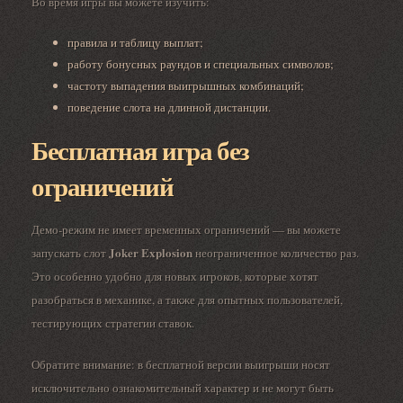
Во время игры вы можете изучить:
правила и таблицу выплат;
работу бонусных раундов и специальных символов;
частоту выпадения выигрышных комбинаций;
поведение слота на длинной дистанции.
Бесплатная игра без
ограничений
Демо-режим не имеет временных ограничений — вы можете
Joker Explosion
запускать слот
неограниченное количество раз.
Это особенно удобно для новых игроков, которые хотят
разобраться в механике, а также для опытных пользователей,
тестирующих стратегии ставок.
Обратите внимание: в бесплатной версии выигрыши носят
исключительно ознакомительный характер и не могут быть