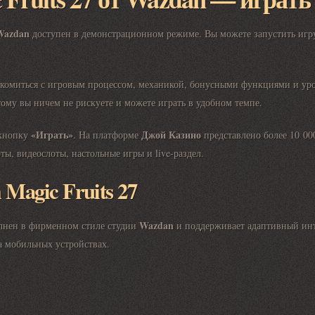
Wazdan
доступен в демонстрационном режиме. Вы можете запустить игру
акомиться с игровым процессом, механикой, бонусными функциями и уро
тому вы ничем не рискуете и можете играть в удобном темпе.
«Играть»
Джой Казино
 кнопку
. На платформе
представлено более 10 00
ты, видеослоты, настольные игры и live-раздел.
Magic Fruits 27
Wazdan
нен в фирменном стиле студии
и поддерживает адаптивный инт
на мобильных устройствах.