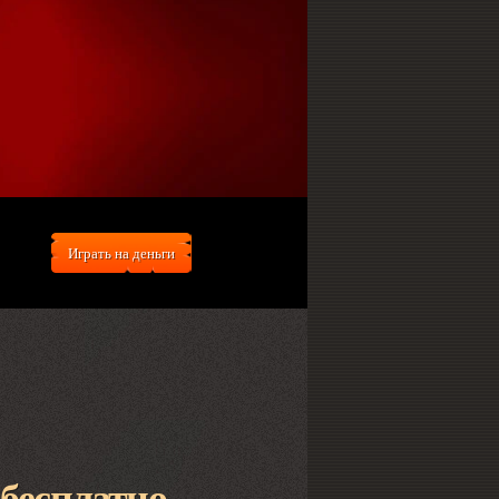
Играть на деньги
 бесплатно