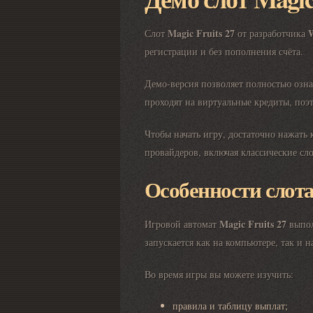
Magic Fruits 27
Слот
от разработчика
регистрации и без пополнения счёта.
Демо-версия позволяет полностью озн
проходят на виртуальные кредиты, поэ
Чтобы начать игру, достаточно нажать
провайдеров, включая классические сло
Особенности слота 
Magic Fruits 27
Игровой автомат
выпол
запускается как на компьютере, так и 
Во время игры вы можете изучить:
правила и таблицу выплат;