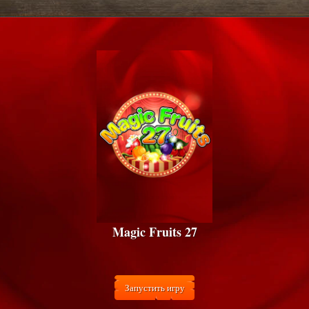
Magic Fruits 27
Запустить игру