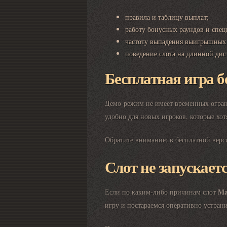
правила и таблицу выплат;
работу бонусных раундов и спе
частоту выпадения выигрышных
поведение слота на длинной дис
Бесплатная игра б
Демо-режим не имеет временных огра
удобно для новых игроков, которые хот
Обратите внимание: в бесплатной вер
Слот не запускает
Ma
Если по каким-либо причинам слот
игру и постараемся оперативно устран