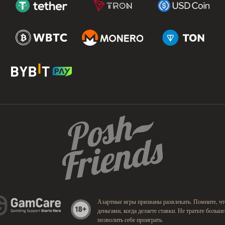
Азартные игры призваны развлекать. Помните, чт
деньгами, когда делаете ставки. Не тратьте больш
позволить себе проиграть.