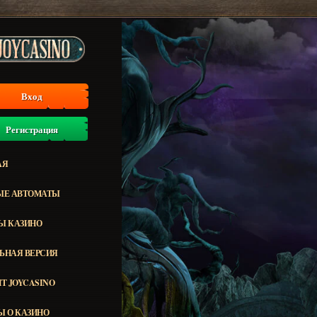
Вход
Регистрация
АЯ
ЫЕ АВТОМАТЫ
Ы КАЗИНО
ЬНАЯ ВЕРСИЯ
Т JOYCASINO
Ы О КАЗИНО