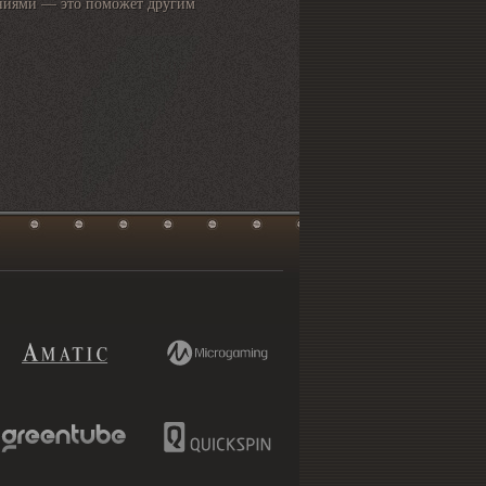
ениями — это поможет другим