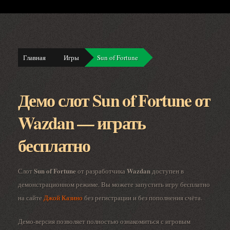
Главная
Игры
Sun of Fortune
Демо слот Sun of Fortune от
Wazdan — играть
бесплатно
Sun of Fortune
Wazdan
Слот
от разработчика
доступен в
демонстрационном режиме. Вы можете запустить игру бесплатно
на сайте
Джой Казино
без регистрации и без пополнения счёта.
Демо-версия позволяет полностью ознакомиться с игровым