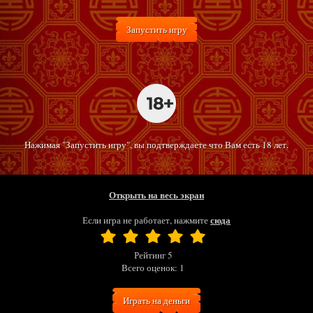
Запустить игру
Нажимая "Запустить игру", вы подтверждаете что Вам есть 18 лет.
Открыть на весь экран
сюда
Если игра не работает, нажмите
Рейтинг
5
Всего оценок:
1
Играть на деньги