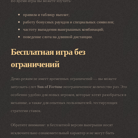
Во время игры вы можете изучить:
правила и таблицу выплат;
работу бонусных раундов и специальных символов;
частоту выпадения выигрышных комбинаций;
поведение слота на длинной дистанции.
Бесплатная игра без
ограничений
Демо-режим не имеет временных ограничений — вы можете
Sun of Fortune
запускать слот
неограниченное количество раз. Это
особенно удобно для новых игроков, которые хотят разобраться в
механике, а также для опытных пользователей, тестирующих
стратегии ставок.
Обратите внимание: в бесплатной версии выигрыши носят
исключительно ознакомительный характер и не могут быть