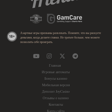
Азартные игры призваны развлекать. Помните, что вы рискуете
деньгами, когда делаете ставки. Не тратьте больше, чем можете
позволить себе проиграть.
Главная
Игровые автоматы
Бонусы казино
Мобильная версия
Депозит JoyCasino
Отзывы о казино
Контакты
Карта сайта