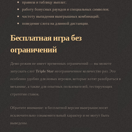
правила и таблицу выплат;
работу бонусных раундов и специальных символов;
частоту выпадения выигрышных комбинаций;
поведение слота на длинной дистанции.
Бесплатная игра без
ограничений
Демо-режим не имеет временных ограничений — вы можете
Triple Star
запускать слот
неограниченное количество раз. Это
особенно удобно для новых игроков, которые хотят разобраться в
механике, а также для опытных пользователей, тестирующих
стратегии ставок.
Обратите внимание: в бесплатной версии выигрыши носят
исключительно ознакомительный характер и не могут быть
выведены.