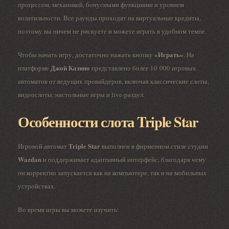
процессом, механикой, бонусными функциями и уровнем
волатильности. Все раунды проходят на виртуальные кредиты,
поэтому вы ничем не рискуете и можете играть в удобном темпе.
«Играть»
Чтобы начать игру, достаточно нажать кнопку
. На
Джой Казино
платформе
представлено более 10 000 игровых
автоматов от ведущих провайдеров, включая классические слоты,
видеослоты, настольные игры и live-раздел.
Особенности слота Triple Star
Triple Star
Игровой автомат
выполнен в фирменном стиле студии
Wazdan
и поддерживает адаптивный интерфейс, благодаря чему
он корректно запускается как на компьютере, так и на мобильных
устройствах.
Во время игры вы можете изучить: