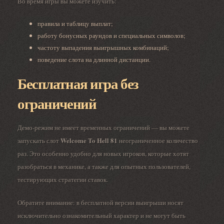
Во время игры вы можете изучить:
правила и таблицу выплат;
работу бонусных раундов и специальных символов;
частоту выпадения выигрышных комбинаций;
поведение слота на длинной дистанции.
Бесплатная игра без
ограничений
Демо-режим не имеет временных ограничений — вы можете
Welcome To Hell 81
запускать слот
неограниченное количество
раз. Это особенно удобно для новых игроков, которые хотят
разобраться в механике, а также для опытных пользователей,
тестирующих стратегии ставок.
Обратите внимание: в бесплатной версии выигрыши носят
исключительно ознакомительный характер и не могут быть