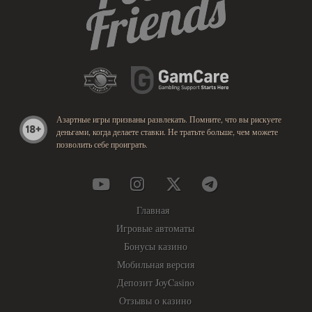
Азартные игры призваны развлекать. Помните, что вы рискуете
деньгами, когда делаете ставки. Не тратьте больше, чем можете
позволить себе проиграть.
Главная
Игровые автоматы
Бонусы казино
Мобильная версия
Депозит JoyCasino
Отзывы о казино