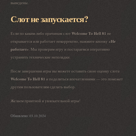
выведены.
Слот не запускается?
Welcome To Hell 81
Если по каким-либо причинам слот
не
«Не
открывается или работает некорректно, нажмите кнопку
работает»
. Мы проверим игру и постараемся оперативно
устранить технические неполадки.
После завершения игры вы можете оставить свою оценку слота
Welcome To Hell 81
и поделиться впечатлениями — это поможет
другим пользователям сделать выбор.
Желаем приятной и увлекательной игры!
Обновлено:
03.10.2024