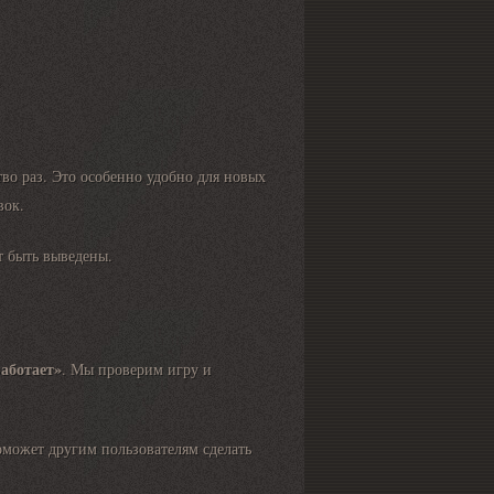
во раз. Это особенно удобно для новых
вок.
т быть выведены.
аботает»
. Мы проверим игру и
может другим пользователям сделать