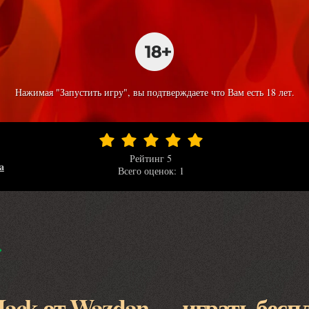
Нажимая "Запустить игру", вы подтверждаете что Вам есть 18 лет.
Рейтинг
5
а
Всего оценок:
1
Jack от Wazdan — играть бесп