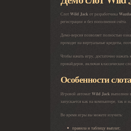
Wild Jack
Wazda
Слот
от разработчика
регистрации и без пополнения счёта.
Демо-версия позволяет полностью озн
проходят на виртуальные кредиты, поэ
Чтобы начать игру, достаточно нажать
провайдеров, включая классические сло
Особенности слота
Wild Jack
Игровой автомат
выполнен в
запускается как на компьютере, так и 
Во время игры вы можете изучить:
правила и таблицу выплат;