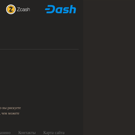
о вы рискуете
е, чем можете
азино
Контакты
Карта сайта