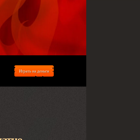
Играть на деньги
латно