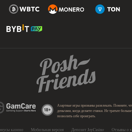
Азартные игры призваны развлекать. Помните, чт
деньгами, когда делаете ставки. Не тратьте больш
позволить себе проиграть.
онусы казино
Мобильная версия
Депозит JoyCasino
Отзывы о к