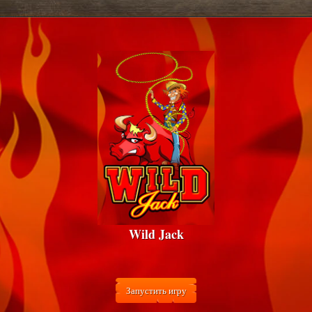
Wild Jack
Запустить игру