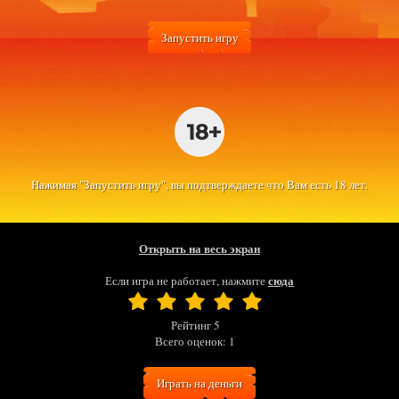
Запустить игру
Нажимая "Запустить игру", вы подтверждаете что Вам есть 18 лет.
Открыть на весь экран
сюда
Если игра не работает, нажмите
Рейтинг
5
Всего оценок:
1
Играть на деньги