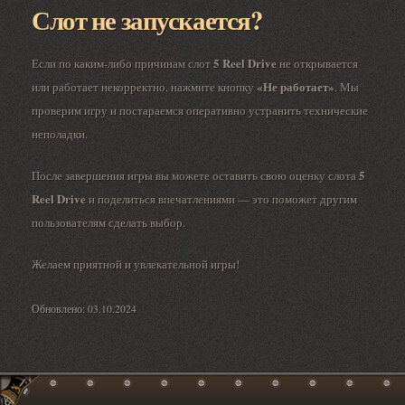
Слот не запускается?
5 Reel Drive
Если по каким-либо причинам слот
не открывается
«Не работает»
или работает некорректно, нажмите кнопку
. Мы
проверим игру и постараемся оперативно устранить технические
неполадки.
5
После завершения игры вы можете оставить свою оценку слота
Reel Drive
и поделиться впечатлениями — это поможет другим
пользователям сделать выбор.
Желаем приятной и увлекательной игры!
Обновлено:
03.10.2024