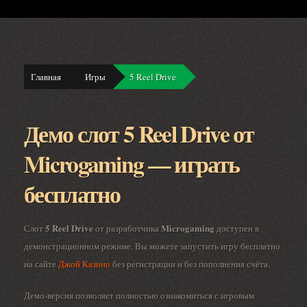
Главная
Игры
5 Reel Drive
Демо слот 5 Reel Drive от
Microgaming — играть
бесплатно
5 Reel Drive
Microgaming
Слот
от разработчика
доступен в
демонстрационном режиме. Вы можете запустить игру бесплатно
на сайте
Джой Казино
без регистрации и без пополнения счёта.
Демо-версия позволяет полностью ознакомиться с игровым