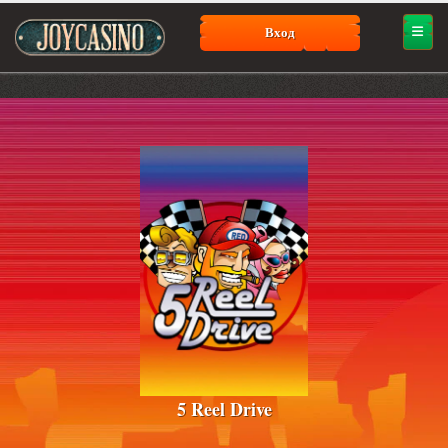
Вход
5 Reel Drive